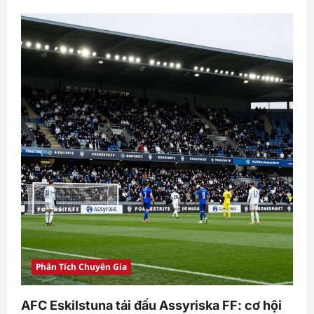
about
Alianza
Lima
ngược
dòng
2-
1
trước
Sport
Huancayo
tại
vòng
mở
màn
Clausura
Phân Tích Chuyên Gia
AFC Eskilstuna tái đấu Assyriska FF: cơ hội