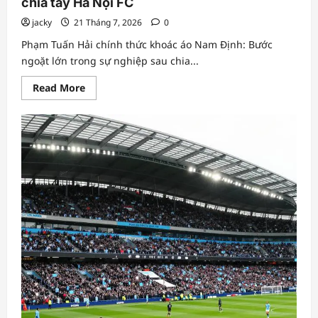
chia tay Hà Nội FC
jacky
21 Tháng 7, 2026
0
Phạm Tuấn Hải chính thức khoác áo Nam Định: Bước
ngoặt lớn trong sự nghiệp sau chia...
Read
Read More
more
about
Phạm
Tuấn
Hải
chính
thức
khoác
áo
Nam
Định:
Bước
ngoặt
lớn
trong
sự
nghiệp
sau
chia
tay
Hà
Nội
FC