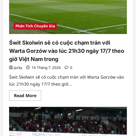
Phân Tích Chuyên Gia
Świt Skolwin sẽ có cuộc chạm trán với
Warta Gorzów vào lúc 21h30 ngày 17/7 theo
giờ Việt Nam trong
jacky
16 Tháng 7, 2026
0
Świt Skolwin sẽ có cuộc chạm trán với Warta Gorzów vào
lúc 21h30 ngày 17/7 theo giờ...
Read
Read More
more
about
Świt
Skolwin
sẽ
có
cuộc
chạm
trán