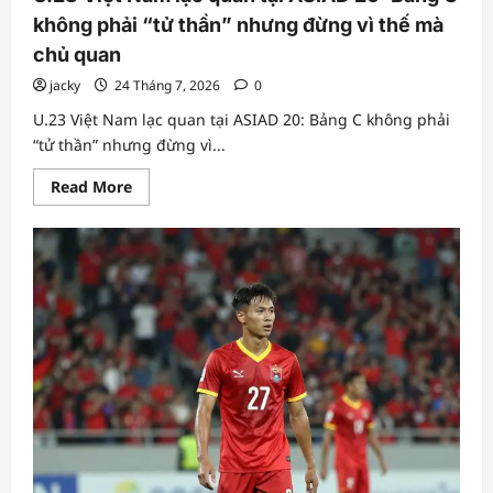
không phải “tử thần” nhưng đừng vì thế mà
chủ quan
jacky
24 Tháng 7, 2026
0
U.23 Việt Nam lạc quan tại ASIAD 20: Bảng C không phải
“tử thần” nhưng đừng vì...
Read
Read More
more
about
U.23
Việt
Nam
lạc
quan
tại
ASIAD
20:
Bảng
C
không
phải
“tử
thần”
nhưng
đừng
vì