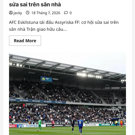
sửa sai trên sân nhà
jacky
18 Tháng 7, 2026
0
AFC Eskilstuna tái đấu Assyriska FF: cơ hội sửa sai trên
sân nhà Trận giao hữu câu...
Read
Read More
more
about
AFC
Eskilstuna
tái
đấu
Assyriska
FF:
cơ
hội
sửa
sai
trên
sân
nhà