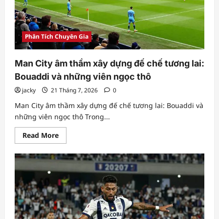
Phân Tích Chuyên Gia
Man City âm thầm xây dựng đế chế tương lai:
Bouaddi và những viên ngọc thô
jacky
21 Tháng 7, 2026
0
Man City âm thầm xây dựng đế chế tương lai: Bouaddi và
những viên ngọc thô Trong...
Read
Read More
more
about
Man
City
âm
thầm
xây
dựng
đế
chế
tương
lai: