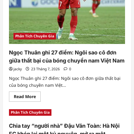
thế
mà
chủ
quan
Phân Tích Chuyên Gia
Ngọc Thuân ghi 27 điểm: Ngôi sao cô đơn
giữa thất bại của bóng chuyền nam Việt Nam
jacky
23 Tháng 7, 2026
0
Ngọc Thuân ghi 27 điểm: Ngôi sao cô đơn giữa thất bại
của bóng chuyền nam Việt...
Read
Read More
more
about
Ngọc
Phân Tích Chuyên Gia
Thuân
ghi
27
Chia tay “người nhà” Đậu Văn Toàn: Hà Nội
điểm:
Ngôi
FC khép lại một kỷ nguyên, mở ra một
sao