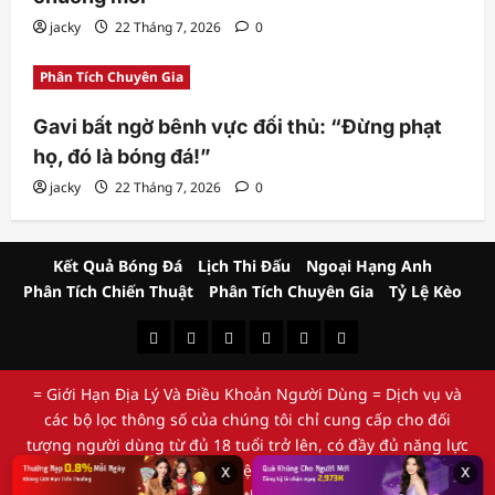
jacky
22 Tháng 7, 2026
0
Phân Tích Chuyên Gia
Gavi bất ngờ bênh vực đối thủ: “Đừng phạt
họ, đó là bóng đá!”
jacky
22 Tháng 7, 2026
0
Kết Quả Bóng Đá
Lịch Thi Đấu
Ngoại Hạng Anh
Phân Tích Chiến Thuật
Phân Tích Chuyên Gia
Tỷ Lệ Kèo
Kết
Lịch
Ngoại
Phân
Phân
Tỷ
Quả
Thi
Hạng
Tích
Tích
Lệ
= Giới Hạn Địa Lý Và Điều Khoản Người Dùng = Dịch vụ và
Bóng
Đấu
Anh
Chiến
Chuyên
Kèo
các bộ lọc thông số của chúng tôi chỉ cung cấp cho đối
Đá
Thuật
Gia
tượng người dùng từ đủ 18 tuổi trở lên, có đầy đủ năng lực
hành vi dân sự pháp định. Hệ thống nghiêm cấm việc truy
x
x