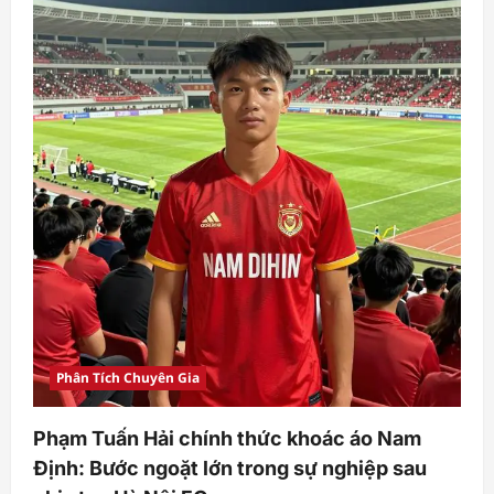
mới
ngờ
bênh
vực
đối
thủ:
“Đừng
phạt
họ,
đó
là
bóng
đá!”
Phân Tích Chuyên Gia
Phạm Tuấn Hải chính thức khoác áo Nam
Định: Bước ngoặt lớn trong sự nghiệp sau