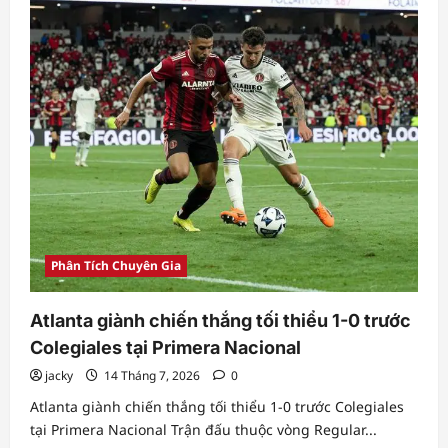
với
Warta
Gorzów
vào
lúc
21h30
ngày
17/7
theo
giờ
Việt
Nam
trong
Phân Tích Chuyên Gia
Atlanta giành chiến thắng tối thiểu 1-0 trước
Colegiales tại Primera Nacional
jacky
14 Tháng 7, 2026
0
Atlanta giành chiến thắng tối thiểu 1-0 trước Colegiales
tại Primera Nacional Trận đấu thuộc vòng Regular...