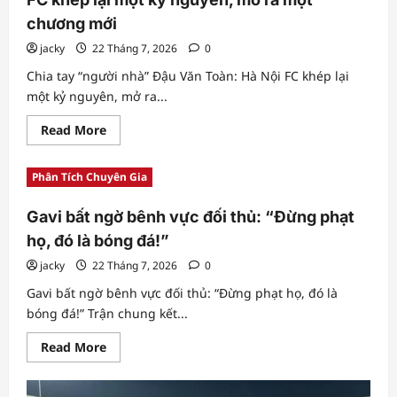
cô
chương mới
đơn
giữa
jacky
22 Tháng 7, 2026
thất
0
bại
của
Chia tay “người nhà” Đậu Văn Toàn: Hà Nội FC khép lại
bóng
một kỷ nguyên, mở ra...
chuyền
nam
Việt
Read
Read More
Nam
more
about
Chia
Phân Tích Chuyên Gia
tay
“người
nhà”
Gavi bất ngờ bênh vực đối thủ: “Đừng phạt
Đậu
Văn
họ, đó là bóng đá!”
Toàn:
Hà
Nội
jacky
22 Tháng 7, 2026
0
FC
khép
Gavi bất ngờ bênh vực đối thủ: “Đừng phạt họ, đó là
lại
bóng đá!” Trận chung kết...
một
kỷ
nguyên,
Read
Read More
mở
more
ra
about
một
Gavi
chương
bất