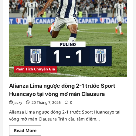
Bouaddi
và
những
viên
ngọc
thô
Phân Tích Chuyên Gia
Alianza Lima ngược dòng 2-1 trước Sport
Huancayo tại vòng mở màn Clausura
jacky
20 Tháng 7, 2026
0
Alianza Lima ngược dòng 2-1 trước Sport Huancayo tại
vòng mở màn Clausura Trận cầu tâm điểm...
Read
Read More
more