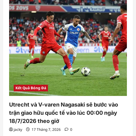
Nhà
vô
địch
lên
ngôi
tại
MetLife
Kết Quả Bóng Đá
Utrecht và V-varen Nagasaki sẽ bước vào
trận giao hữu quốc tế vào lúc 00:00 ngày
18/7/2026 theo giờ
jacky
17 Tháng 7, 2026
0