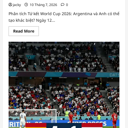
jacky
10 Tháng 7, 2026
0
Phân tích Tứ kết World Cup 2026: Argentina và Anh có thể
tạo khác biệt? Ngày 12...
Read
Read More
more
about
Phân
tích
Tứ
kết
World
Cup
2026:
Argentina
và
Anh
có
thể
tạo
khác
biệt?