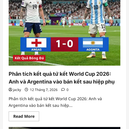
knock-
out:
Bi
kịch
lịch
sử
hay
bài
học
đắt
gi
Kết Quả Bóng Đá
Phân tích kết quả tứ kết World Cup 2026:
Anh và Argentina vào bán kết sau hiệp phụ
jacky
12 Tháng 7, 2026
0
Phân tích kết quả tứ kết World Cup 2026: Anh và
Argentina vào bán kết sau hiệp...
Read
Read More
more
about
Phân