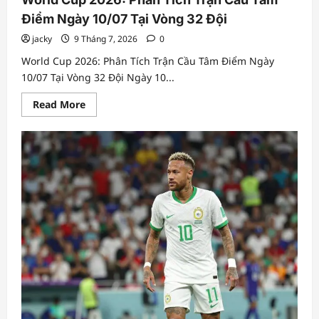
Điểm Ngày 10/07 Tại Vòng 32 Đội
jacky
9 Tháng 7, 2026
0
World Cup 2026: Phân Tích Trận Cầu Tâm Điểm Ngày
10/07 Tại Vòng 32 Đội Ngày 10...
Read
Read More
more
about
World
Cup
2026:
Phân
Tích
Trận
Cầu
Tâm
Điểm
Ngày
10/07
Tại
Vòng
32
Đội