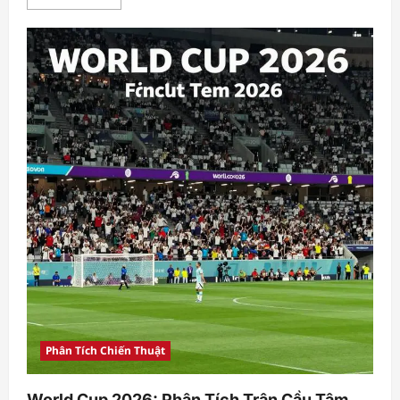
more
about
World
Cup
2026:
Phân
Tích
Kết
Quả
Sau
Trận
Ngày
12/07
–
Vòng
Knockout
Nóng
Dần
Phân Tích Chiến Thuật
World Cup 2026: Phân Tích Trận Cầu Tâm