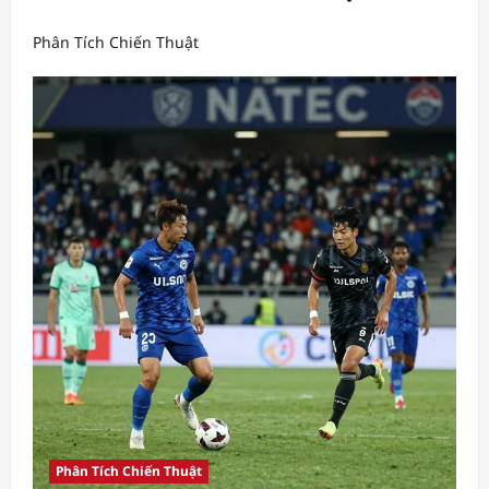
Phân Tích Chiến Thuật
Phân Tích Chiến Thuật