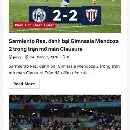
Phân Tích Chiến Thuật
Sarmiento Res. đánh bại Gimnasia Mendoza
2 trong trận mở màn Clausura
jacky
14 Tháng 7, 2026
0
Sarmiento Res. đánh bại Gimnasia Mendoza 2 trong trận
mở màn Clausura Trận đấu đầu tiên của...
Read
Read More
more
about
Sarmiento
Res.
đánh
bại
Gimnasia
Mendoza
2
trong
trận