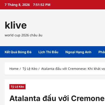
Skip
7 Tháng 8, 2026
7:51:53 PM
to
content
klive
world cup 2026 châu âu
Kết Quả Bóng Đá
Lịch Thi Đấu
Ngoại Hạng Anh
Phâ
Home
Tỷ Lệ Kèo
Atalanta đấu với Cremonese: Khi khát v
Tỷ Lệ Kèo
Atalanta đấu với Cremone