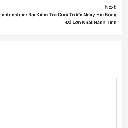
Next:
echtenstein: Bài Kiểm Tra Cuối Trước Ngày Hội Bóng
Đá Lớn Nhất Hành Tinh