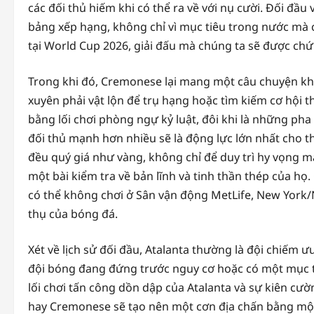
các đối thủ hiếm khi có thể ra về với nụ cười. Đối đầu
bảng xếp hạng, không chỉ vì mục tiêu trong nước mà c
tại World Cup 2026, giải đấu mà chúng ta sẽ được chứn
Trong khi đó, Cremonese lại mang một câu chuyện khá
xuyên phải vật lộn để trụ hạng hoặc tìm kiếm cơ hội
bằng lối chơi phòng ngự kỷ luật, đôi khi là những p
đối thủ mạnh hơn nhiều sẽ là động lực lớn nhất cho 
đều quý giá như vàng, không chỉ để duy trì hy vọng m
một bài kiểm tra về bản lĩnh và tinh thần thép của h
có thể không chơi ở Sân vận động MetLife, New York/
thụ của bóng đá.
Xét về lịch sử đối đầu, Atalanta thường là đội chiếm 
đội bóng đang đứng trước nguy cơ hoặc có một mục ti
lối chơi tấn công dồn dập của Atalanta và sự kiên c
hay Cremonese sẽ tạo nên một cơn địa chấn bằng một