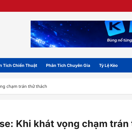
n Tích Chiến Thuật
Phân Tích Chuyên Gia
Tỷ Lệ Kèo
ọng chạm trán thử thách
se: Khi khát vọng chạm trán 