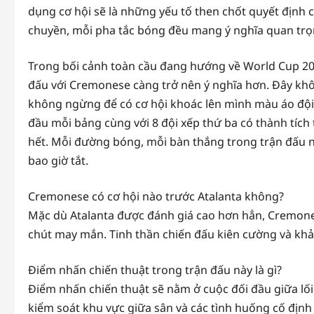
dụng cơ hội sẽ là những yếu tố then chốt quyết định
chuyền, mỗi pha tắc bóng đều mang ý nghĩa quan trọ
Trong bối cảnh toàn cầu đang hướng về World Cup 202
đấu với Cremonese càng trở nên ý nghĩa hơn. Đây không
không ngừng để có cơ hội khoác lên mình màu áo đội tu
đầu mỗi bảng cùng với 8 đội xếp thứ ba có thành tích 
hết. Mỗi đường bóng, mỗi bàn thắng trong trận đấu n
bao giờ tắt.
Cremonese có cơ hội nào trước Atalanta không?
Mặc dù Atalanta được đánh giá cao hơn hẳn, Cremones
chút may mắn. Tinh thần chiến đấu kiên cường và khả
Điểm nhấn chiến thuật trong trận đấu này là gì?
Điểm nhấn chiến thuật sẽ nằm ở cuộc đối đầu giữa lố
kiểm soát khu vực giữa sân và các tình huống cố định 