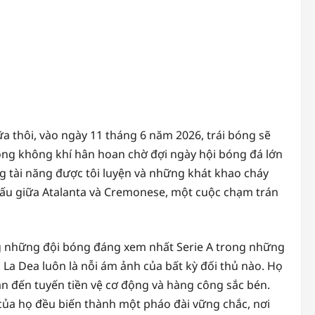
a thôi, vào ngày 11 tháng 6 năm 2026, trái bóng sẽ
ong không khí hân hoan chờ đợi ngày hội bóng đá lớn
ng tài năng được tôi luyện và những khát khao cháy
đấu giữa Atalanta và Cremonese, một cuộc chạm trán
ong những đội bóng đáng xem nhất Serie A trong những
 La Dea luôn là nỗi ám ảnh của bất kỳ đối thủ nào. Họ
ắn đến tuyến tiền vệ cơ động và hàng công sắc bén.
 của họ đều biến thành một pháo đài vững chắc, nơi