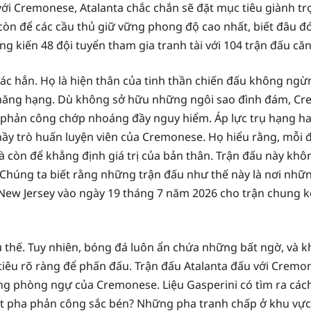
 với Cremonese, Atalanta chắc chắn sẽ đặt mục tiêu giành trọ
òn để các cầu thủ giữ vững phong độ cao nhất, biết đâu đó
g kiến 48 đội tuyển tham gia tranh tài với 104 trận đấu că
c hẳn. Họ là hiện thân của tinh thần chiến đấu không ngừ
 thăng hạng. Dù không sở hữu những ngôi sao đình đám, Cr
ha phản công chớp nhoáng đầy nguy hiểm. Áp lực trụ hạng ha
thầy trò huấn luyện viên của Cremonese. Họ hiểu rằng, mỗi
à còn để khẳng định giá trị của bản thân. Trận đấu này kh
ọ. Chúng ta biết rằng những trận đấu như thế này là nơi n
New Jersey vào ngày 19 tháng 7 năm 2026 cho trận chung k
ưu thế. Tuy nhiên, bóng đá luôn ẩn chứa những bất ngờ, và k
êu rõ ràng để phấn đấu. Trận đấu Atalanta đấu với Cremone
ường phòng ngự của Cremonese. Liệu Gasperini có tìm ra cá
 pha phản công sắc bén? Những pha tranh chấp ở khu vực 