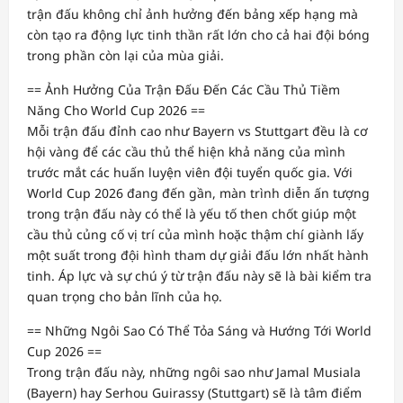
trận đấu không chỉ ảnh hưởng đến bảng xếp hạng mà
còn tạo ra động lực tinh thần rất lớn cho cả hai đội bóng
trong phần còn lại của mùa giải.
== Ảnh Hưởng Của Trận Đấu Đến Các Cầu Thủ Tiềm
Năng Cho World Cup 2026 ==
Mỗi trận đấu đỉnh cao như Bayern vs Stuttgart đều là cơ
hội vàng để các cầu thủ thể hiện khả năng của mình
trước mắt các huấn luyện viên đội tuyển quốc gia. Với
World Cup 2026 đang đến gần, màn trình diễn ấn tượng
trong trận đấu này có thể là yếu tố then chốt giúp một
cầu thủ củng cố vị trí của mình hoặc thậm chí giành lấy
một suất trong đội hình tham dự giải đấu lớn nhất hành
tinh. Áp lực và sự chú ý từ trận đấu này sẽ là bài kiểm tra
quan trọng cho bản lĩnh của họ.
== Những Ngôi Sao Có Thể Tỏa Sáng và Hướng Tới World
Cup 2026 ==
Trong trận đấu này, những ngôi sao như Jamal Musiala
(Bayern) hay Serhou Guirassy (Stuttgart) sẽ là tâm điểm