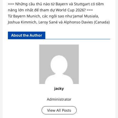
=== Những cầu thủ nào từ Bayern và Stuttgart có tiềm
năng lớn nhất để tham dự World Cup 2026? ===
Từ Bayern Munich, các ngôi sao như Jamal Musiala,
Joshua Kimmich, Leroy Sané và Alphonso Davies (Canada)
About the Author
jacky
Administrator
View All Posts