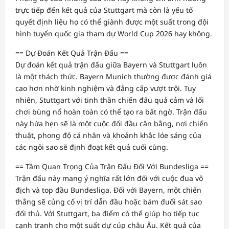
trực tiếp đến kết quả của Stuttgart mà còn là yếu tố
quyết định liệu họ có thể giành được một suất trong đội
hình tuyển quốc gia tham dự World Cup 2026 hay không.
== Dự Đoán Kết Quả Trận Đấu ==
Dự đoán kết quả trận đấu giữa Bayern và Stuttgart luôn
là một thách thức. Bayern Munich thường được đánh giá
cao hơn nhờ kinh nghiệm và đẳng cấp vượt trội. Tuy
nhiên, Stuttgart với tinh thần chiến đấu quả cảm và lối
chơi bùng nổ hoàn toàn có thể tạo ra bất ngờ. Trận đấu
này hứa hẹn sẽ là một cuộc đối đầu cân bằng, nơi chiến
thuật, phong độ cá nhân và khoảnh khắc lóe sáng của
các ngôi sao sẽ định đoạt kết quả cuối cùng.
== Tầm Quan Trọng Của Trận Đấu Đối Với Bundesliga ==
Trận đấu này mang ý nghĩa rất lớn đối với cuộc đua vô
địch và top đầu Bundesliga. Đối với Bayern, một chiến
thắng sẽ củng cố vị trí dẫn đầu hoặc bám đuổi sát sao
đối thủ. Với Stuttgart, ba điểm có thể giúp họ tiếp tục
cạnh tranh cho một suất dự cúp châu Âu. Kết quả của