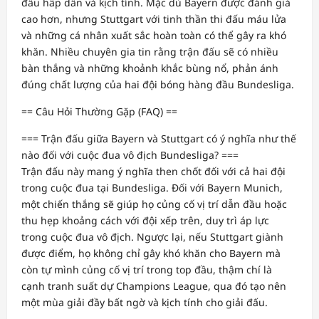
đấu hấp dẫn và kịch tính. Mặc dù Bayern được đánh giá
cao hơn, nhưng Stuttgart với tinh thần thi đấu máu lửa
và những cá nhân xuất sắc hoàn toàn có thể gây ra khó
khăn. Nhiều chuyên gia tin rằng trận đấu sẽ có nhiều
bàn thắng và những khoảnh khắc bùng nổ, phản ánh
đúng chất lượng của hai đội bóng hàng đầu Bundesliga.
== Câu Hỏi Thường Gặp (FAQ) ==
=== Trận đấu giữa Bayern và Stuttgart có ý nghĩa như thế
nào đối với cuộc đua vô địch Bundesliga? ===
Trận đấu này mang ý nghĩa then chốt đối với cả hai đội
trong cuộc đua tại Bundesliga. Đối với Bayern Munich,
một chiến thắng sẽ giúp họ củng cố vị trí dẫn đầu hoặc
thu hẹp khoảng cách với đội xếp trên, duy trì áp lực
trong cuộc đua vô địch. Ngược lại, nếu Stuttgart giành
được điểm, họ không chỉ gây khó khăn cho Bayern mà
còn tự mình củng cố vị trí trong top đầu, thậm chí là
cạnh tranh suất dự Champions League, qua đó tạo nên
một mùa giải đầy bất ngờ và kịch tính cho giải đấu.