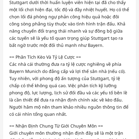
Stuttgart dưới thời huấn luyện viên hiện tại đã cho thấy
một lối chơi hiện đại, tốc độ và đầy nhiệt huyết. Họ có thể
chọn lối đá phòng ngự phản công hiệu quả hoặc đôi
công sòng phẳng tùy thuộc vào tình hình trận đấu. Khả
năng chuyển đổi trạng thái nhanh và sự đồng bộ giữa
các tuyến sẽ là yếu tố quan trọng giúp Stuttgart tạo ra
bất ngờ trước một đối thủ mạnh như Bayern.
== Phân Tích Kèo Và Tỷ Lệ Cược ==
Các nhà cái thường đưa ra tỷ lệ cược nghiêng về phía
Bayern Munich do đẳng cấp và lợi thế sân nhà (nếu có).
Tuy nhiên, với phong độ ấn tượng của Stuttgart, tỷ lệ
chấp có thể không quá cao. Việc phân tích kỹ lưỡng
phong độ, lực lượng, lịch sử đối đầu và các yếu tố bên lề
là cần thiết để đưa ra nhận định chính xác về kèo đấu.
Người hâm mộ nên tham khảo nhiều nguồn thông tin để
có cái nhìn tổng quan nhất.
== Nhận Định Chung Từ Giới Chuyên Môn ==
Giới chuyên môn thường nhận định đây sẽ là một trận