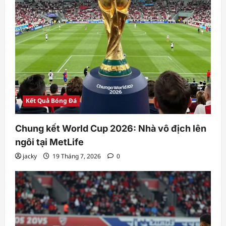
Kết Quả Bóng Đá
Chung kết World Cup 2026: Nhà vô địch lên
ngôi tại MetLife
jacky
19 Tháng 7, 2026
0