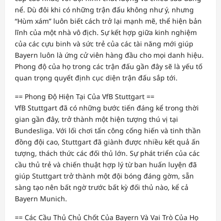
nể. Dù đôi khi có những trận đấu không như ý, nhưng
“Hùm xám” luôn biết cách trở lại mạnh mẽ, thể hiện bản
lĩnh của một nhà vô địch. Sự kết hợp giữa kinh nghiệm
của các cựu binh và sức trẻ của các tài năng mới giúp
Bayern luôn là ứng cử viên hàng đầu cho mọi danh hiệu.
Phong độ của họ trong các trận đấu gần đây sẽ là yếu tố
quan trọng quyết định cục diện trận đấu sắp tới.
== Phong Độ Hiện Tại Của VfB Stuttgart ==
VfB Stuttgart đã có những bước tiến đáng kể trong thời
gian gần đây, trở thành một hiện tượng thú vị tại
Bundesliga. Với lối chơi tấn công cống hiến và tinh thần
đồng đội cao, Stuttgart đã giành được nhiều kết quả ấn
tượng, thách thức các đối thủ lớn. Sự phát triển của các
cầu thủ trẻ và chiến thuật hợp lý từ ban huấn luyện đã
giúp Stuttgart trở thành một đội bóng đáng gờm, sẵn
sàng tạo nên bất ngờ trước bất kỳ đối thủ nào, kể cả
Bayern Munich.
== Các Cầu Thủ Chủ Chốt Của Bayern Và Vai Trò Của Họ