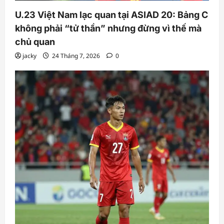
U.23 Việt Nam lạc quan tại ASIAD 20: Bảng C
không phải “tử thần” nhưng đừng vì thế mà
chủ quan
jacky
24 Tháng 7, 2026
0