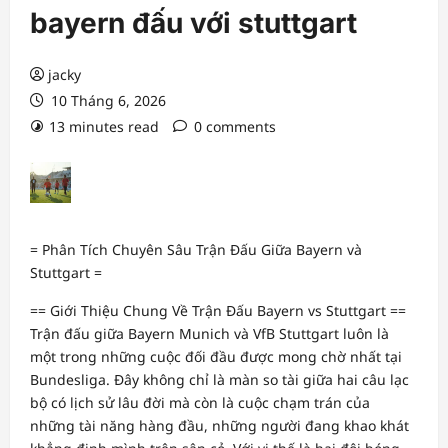
bayern đấu với stuttgart
jacky
10 Tháng 6, 2026
13 minutes read
0 comments
= Phân Tích Chuyên Sâu Trận Đấu Giữa Bayern và
Stuttgart =
== Giới Thiệu Chung Về Trận Đấu Bayern vs Stuttgart ==
Trận đấu giữa Bayern Munich và VfB Stuttgart luôn là
một trong những cuộc đối đầu được mong chờ nhất tại
Bundesliga. Đây không chỉ là màn so tài giữa hai câu lạc
bộ có lịch sử lâu đời mà còn là cuộc chạm trán của
những tài năng hàng đầu, những người đang khao khát