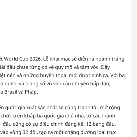
ết World Cup 2026. Lễ khai mạc sẽ diễn ra hoành tráng
iải đấu chưa từng có về quy mô và tầm vóc. Đây
dệt nên và những huyền thoại mới được sinh ra. Với ba
ó quên, và trong số vô vàn câu chuyện hấp dẫn,
a Brazil và Pháp.
n quốc gia xuất sắc nhất sẽ cùng tranh tài, mở rộng
 chức trên khắp ba quốc gia chủ nhà, từ các thành
i đấu cũng có sự điều chỉnh đáng kể: 12 bảng đấu,
 vào vòng 32 đội, tạo ra một chặng đường loại trực