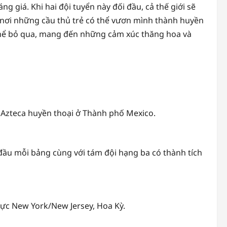
g giá. Khi hai đội tuyển này đối đầu, cả thế giới sẽ
, nơi những cầu thủ trẻ có thể vươn mình thành huyền
ng thể bỏ qua, mang đến những cảm xúc thăng hoa và
g Azteca huyền thoại ở Thành phố Mexico.
đầu mỗi bảng cùng với tám đội hạng ba có thành tích
vực New York/New Jersey, Hoa Kỳ.