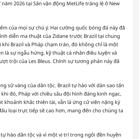
 7 năm 2026 tại Sân vận động MetLife tráng lệ ở New
điểm của mọi sự chú ý. Hai cường quốc bóng đá này đã
ình diễn ma thuật của Zidane trước Brazil tại chung
khi Brazil và Pháp chạm trán, đó không chỉ là một
ên là sự ngẫu hứng, kỹ thuật cá nhân điêu luyện và
 vượt trội của Les Bleus. Chính sự tương phản này đã
ang sử vàng của dân tộc. Brazil tự hào với dàn sao tấn
khi đó, Pháp với chiều sâu đội hình đáng kinh ngạc,
t khoảnh khắc thiên tài, vẫn là ứng cử viên nặng ký
đấu loại trực tiếp sẽ cao hơn, mang đến cho chúng ta
 tự hào dân tộc và vì một vị trí trong ngôi đền huyền