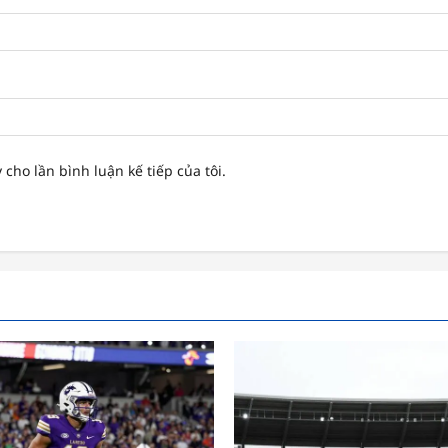
 cho lần bình luận kế tiếp của tôi.