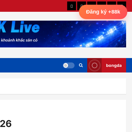
Kết
Lịch
Ngoại
Phân
Phân
Tỷ
Đăng ký +88k
Quả
Thi
Hạng
Tích
Tích
Lệ
Bóng
Đấu
Anh
Chiến
Chuyên
Kèo
Đá
Thuật
Gia
bongda
026