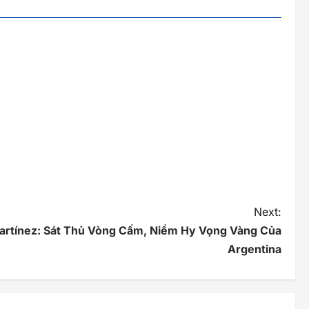
Next:
artínez: Sát Thủ Vòng Cấm, Niềm Hy Vọng Vàng Của
Argentina