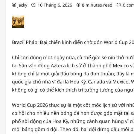
jacky
10 Tháng 6, 2026
8 minutes read
0 co
Brazil Pháp: Đại chiến kinh điển chờ đón World Cup 2
Chỉ còn đúng một ngày nữa, cả thế giới sẽ nín thở hư
tại Sân vận động Azteca lịch sử ở Thành phố Mexico 
không chỉ là một giải đấu bóng đá đơn thuần; đây là 
quốc gia chủ nhà vĩ đại là Hoa Kỳ, Canada và Mexico
không có gì có thể kích thích trí tưởng tượng của ng
World Cup 2026 thực sự là một cột mốc lịch sử với nh
cơ hội cho nhiều nền bóng đá hơn được góp mặt tại sâ
phố sôi động của Hoa Kỳ, những cảnh quan hùng vĩ củ
mỗi bảng gồm 4 đội. Theo đó, hai đội đứng đầu mỗi bả