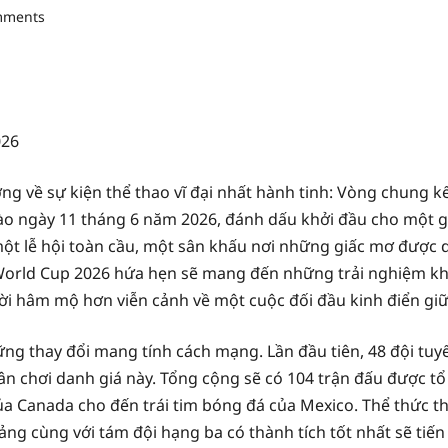
mments
026
ớng về sự kiện thể thao vĩ đại nhất hành tinh: Vòng chung k
vào ngày 11 tháng 6 năm 2026, đánh dấu khởi đầu cho một g
một lễ hội toàn cầu, một sân khấu nơi những giấc mơ được 
, World Cup 2026 hứa hẹn sẽ mang đến những trải nghiệm kh
ười hâm mộ hơn viễn cảnh về một cuộc đối đầu kinh điển giữ
ững thay đổi mang tính cách mạng. Lần đầu tiên, 48 đội tuyể
n chơi danh giá này. Tổng cộng sẽ có 104 trận đấu được tổ
a Canada cho đến trái tim bóng đá của Mexico. Thể thức th
ng cùng với tám đội hạng ba có thành tích tốt nhất sẽ tiến