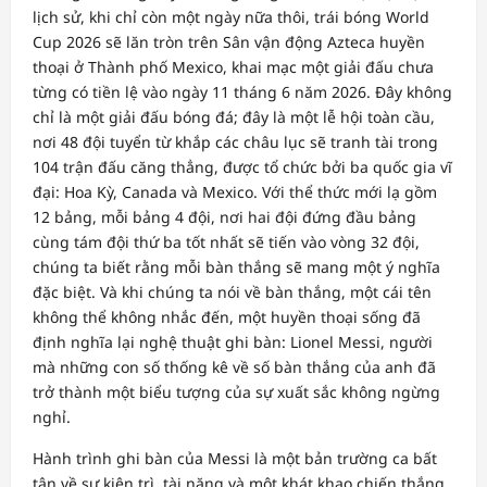
lịch sử, khi chỉ còn một ngày nữa thôi, trái bóng World
Cup 2026 sẽ lăn tròn trên Sân vận động Azteca huyền
thoại ở Thành phố Mexico, khai mạc một giải đấu chưa
từng có tiền lệ vào ngày 11 tháng 6 năm 2026. Đây không
chỉ là một giải đấu bóng đá; đây là một lễ hội toàn cầu,
nơi 48 đội tuyển từ khắp các châu lục sẽ tranh tài trong
104 trận đấu căng thẳng, được tổ chức bởi ba quốc gia vĩ
đại: Hoa Kỳ, Canada và Mexico. Với thể thức mới lạ gồm
12 bảng, mỗi bảng 4 đội, nơi hai đội đứng đầu bảng
cùng tám đội thứ ba tốt nhất sẽ tiến vào vòng 32 đội,
chúng ta biết rằng mỗi bàn thắng sẽ mang một ý nghĩa
đặc biệt. Và khi chúng ta nói về bàn thắng, một cái tên
không thể không nhắc đến, một huyền thoại sống đã
định nghĩa lại nghệ thuật ghi bàn: Lionel Messi, người
mà những con số thống kê về số bàn thắng của anh đã
trở thành một biểu tượng của sự xuất sắc không ngừng
nghỉ.
Hành trình ghi bàn của Messi là một bản trường ca bất
tận về sự kiên trì, tài năng và một khát khao chiến thắng