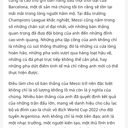
cũng là cầu thủ ghi bàn hàng đầu mọi thời đại của
Barcelona, một di sản mà chúng tôi tin rằng sẽ tồn tại
mãi mãi trong lòng người hâm mộ. Tại đấu trường
Champions League khắc nghiệt, Messi cũng nằm trong
số những chân sút vĩ đại nhất, với những bàn thắng
quan trọng đã đưa đội bóng của anh đến những đỉnh
cao vinh quang. Những pha lập công của anh không chỉ
là những cú sút thông thường; đó là những cú cứa lòng
hoàn hảo, những pha solo vượt qua hàng loạt hậu vệ,
những cú đá phạt trực tiếp không thể cản phá, hay
những pha dứt điểm tinh tế mà chỉ riêng anh mới có thể
thực hiện được.
Điều làm cho số bàn thắng của Messi trở nên đặc biệt
không chỉ là số lượng khổng lồ mà còn là ý nghĩa của
chúng. Nhiều bàn thắng của anh đã quyết định kết quả
của những trận đấu lớn, mang về danh hiệu cho câu lạc
bộ và đỉnh cao là chức vô địch World Cup 2022 cho đội
tuyển Argentina. Anh không chỉ là một tiền đạo; anh là
một nhạc trưởng, một người kiến tạo, một thủ lĩnh trên