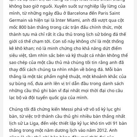
không bao giờ nguôi. Xuyên suốt sự nghiệp lẫy lừng của
mình, từ những ngày đầu ở Barcelona đến Paris Saint
Germain và hiện tại là Inter Miami, anh đã vượt qua cột
mốc 800 bàn thắng trong các trận đấu chính thức, một
thành tựu mà chỉ rất ít cầu thủ trong lịch sử bóng đá thế
giới có thể chạm tới. Con số này không chỉ là một thống
kê khô khan; nó là minh chứng cho khả năng dứt điểm
siêu việt, tầm nhìn sắc bén và kỹ thuật cá nhân không thể
sao chép của một cầu thủ mà chúng tôi tin rằng anh đã
thay đổi cách chúng ta nhìn nhận về bóng đá. Mỗi bàn
thắng là một tác phẩm nghệ thuật, một khoảnh khắc của
sự bùng nổ, đưa anh lên vị trí dẫn đầu trong danh sách
những cầu thủ ghi bàn vĩ đại nhất mọi thời đại cho câu
lạc bộ và đội tuyển quốc gia của mình.
Chúng tôi đã chứng kiến Messi phá vỡ vô số kỷ lục ghi
bàn, từ việc trở thành cầu thủ ghi nhiều bàn thắng nhất
lịch sử La Liga, đến việc thiết lập kỷ lục khó tin với 91 bàn
thắng trong một năm dương lịch vào năm 2012. Anh