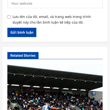
Lưu tên của tôi, email, và trang web trong trình
duyệt này cho lần bình luận kế tiếp của tôi.
Related Stories