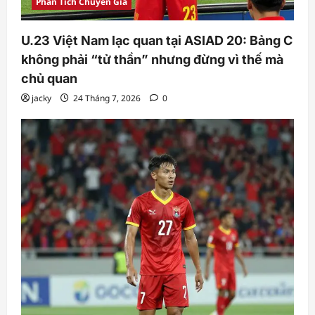
Phân Tích Chuyên Gia
U.23 Việt Nam lạc quan tại ASIAD 20: Bảng C
không phải “tử thần” nhưng đừng vì thế mà
chủ quan
jacky
24 Tháng 7, 2026
0