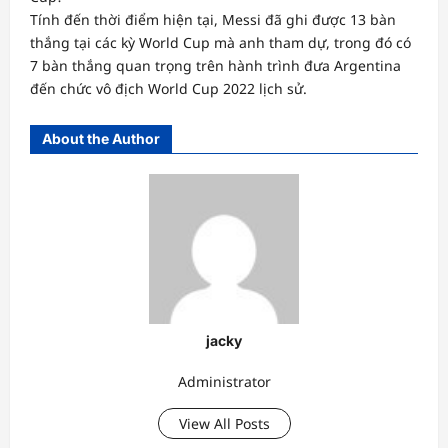
Tính đến thời điểm hiện tại, Messi đã ghi được 13 bàn
thắng tại các kỳ World Cup mà anh tham dự, trong đó có
7 bàn thắng quan trọng trên hành trình đưa Argentina
đến chức vô địch World Cup 2022 lịch sử.
About the Author
jacky
Administrator
View All Posts