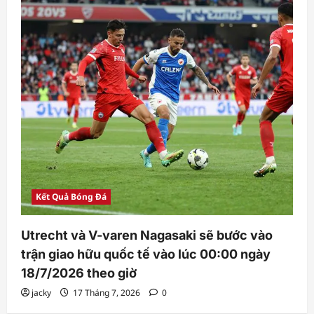
Kết Quả Bóng Đá
Utrecht và V-varen Nagasaki sẽ bước vào
trận giao hữu quốc tế vào lúc 00:00 ngày
18/7/2026 theo giờ
jacky
17 Tháng 7, 2026
0