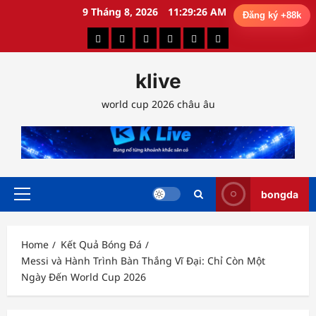
Skip
9 Tháng 8, 2026
11:29:27 AM
Đăng ký +88k
to
Kết
Lịch
Ngoại
Phân
Phân
Tỷ
content
Quả
Thi
Hạng
Tích
Tích
Lệ
klive
Bóng
Đấu
Anh
Chiến
Chuyên
Kèo
Đá
Thuật
Gia
world cup 2026 châu âu
bongda
Primary
Menu
Home
Kết Quả Bóng Đá
Messi và Hành Trình Bàn Thắng Vĩ Đại: Chỉ Còn Một
Ngày Đến World Cup 2026