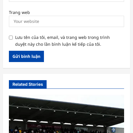
Trang web
Lưu tên của tôi, email, và trang web trong trình
duyệt này cho lần bình luận kế tiếp của tôi.
Related Stories