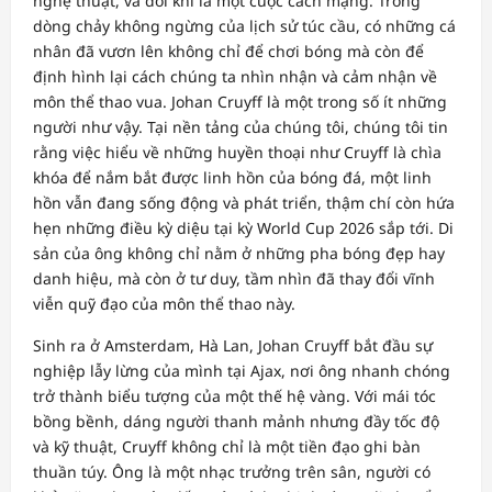
nghệ thuật, và đôi khi là một cuộc cách mạng. Trong
dòng chảy không ngừng của lịch sử túc cầu, có những cá
nhân đã vươn lên không chỉ để chơi bóng mà còn để
định hình lại cách chúng ta nhìn nhận và cảm nhận về
môn thể thao vua. Johan Cruyff là một trong số ít những
người như vậy. Tại nền tảng của chúng tôi, chúng tôi tin
rằng việc hiểu về những huyền thoại như Cruyff là chìa
khóa để nắm bắt được linh hồn của bóng đá, một linh
hồn vẫn đang sống động và phát triển, thậm chí còn hứa
hẹn những điều kỳ diệu tại kỳ World Cup 2026 sắp tới. Di
sản của ông không chỉ nằm ở những pha bóng đẹp hay
danh hiệu, mà còn ở tư duy, tầm nhìn đã thay đổi vĩnh
viễn quỹ đạo của môn thể thao này.
Sinh ra ở Amsterdam, Hà Lan, Johan Cruyff bắt đầu sự
nghiệp lẫy lừng của mình tại Ajax, nơi ông nhanh chóng
trở thành biểu tượng của một thế hệ vàng. Với mái tóc
bồng bềnh, dáng người thanh mảnh nhưng đầy tốc độ
và kỹ thuật, Cruyff không chỉ là một tiền đạo ghi bàn
thuần túy. Ông là một nhạc trưởng trên sân, người có