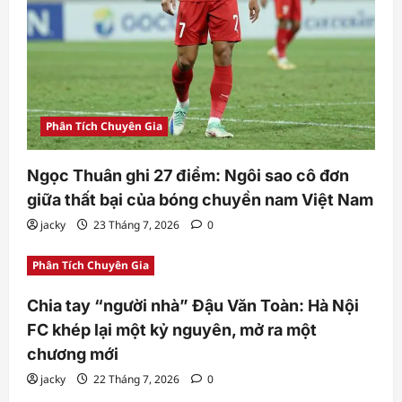
Phân Tích Chuyên Gia
Ngọc Thuân ghi 27 điểm: Ngôi sao cô đơn
giữa thất bại của bóng chuyền nam Việt Nam
jacky
23 Tháng 7, 2026
0
Phân Tích Chuyên Gia
Chia tay “người nhà” Đậu Văn Toàn: Hà Nội
FC khép lại một kỷ nguyên, mở ra một
chương mới
jacky
22 Tháng 7, 2026
0