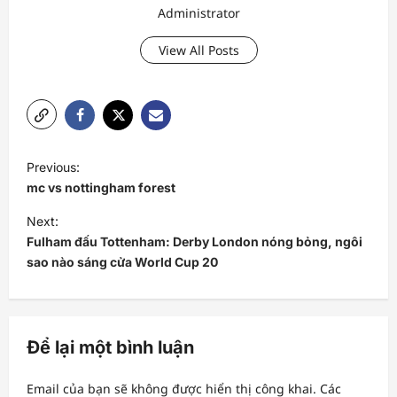
Administrator
View All Posts
P
Previous:
o
mc vs nottingham forest
s
Next:
t
Fulham đấu Tottenham: Derby London nóng bỏng, ngôi
sao nào sáng cửa World Cup 20
n
a
v
Để lại một bình luận
i
g
Email của bạn sẽ không được hiển thị công khai.
Các