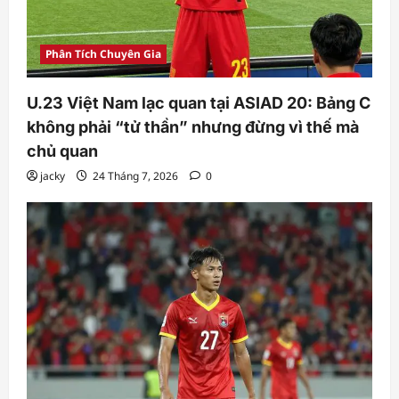
Phân Tích Chuyên Gia
U.23 Việt Nam lạc quan tại ASIAD 20: Bảng C
không phải “tử thần” nhưng đừng vì thế mà
chủ quan
jacky
24 Tháng 7, 2026
0