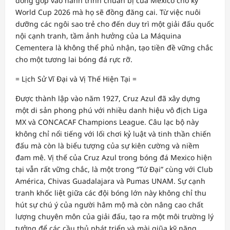
đóng góp vào hành trình chuẩn bị của Mexico cho kỳ
World Cup 2026 mà họ sẽ đồng đăng cai. Từ việc nuôi
dưỡng các ngôi sao trẻ cho đến duy trì một giải đấu quốc
nội cạnh tranh, tầm ảnh hưởng của La Máquina
Cementera là không thể phủ nhận, tạo tiền đề vững chắc
cho một tương lai bóng đá rực rỡ.
= Lịch Sử Vĩ Đại và Vị Thế Hiện Tại =
Được thành lập vào năm 1927, Cruz Azul đã xây dựng
một di sản phong phú với nhiều danh hiệu vô địch Liga
MX và CONCACAF Champions League. Câu lạc bộ này
không chỉ nổi tiếng với lối chơi kỷ luật và tinh thần chiến
đấu mà còn là biểu tượng của sự kiên cường và niềm
đam mê. Vị thế của Cruz Azul trong bóng đá Mexico hiện
tại vẫn rất vững chắc, là một trong “Tứ Đại” cùng với Club
América, Chivas Guadalajara và Pumas UNAM. Sự cạnh
tranh khốc liệt giữa các đội bóng lớn này không chỉ thu
hút sự chú ý của người hâm mộ mà còn nâng cao chất
lượng chuyên môn của giải đấu, tạo ra một môi trường lý
tưởng để các cầu thủ phát triển và mài giũa kỹ năng,