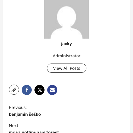
jacky
Administrator
View All Posts
P
Previous:
o
benjamin šeško
s
Next:
t
mc vs nottingham forest