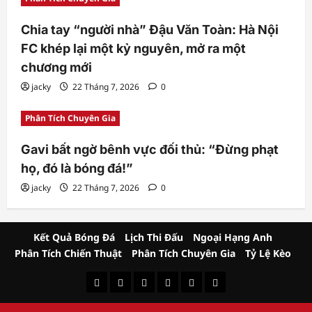
Chia tay “người nhà” Đậu Văn Toàn: Hà Nội
FC khép lại một kỷ nguyên, mở ra một
chương mới
jacky
22 Tháng 7, 2026
0
Phân Tích Chuyên Gia
Gavi bất ngờ bênh vực đối thủ: “Đừng phạt
họ, đó là bóng đá!”
jacky
22 Tháng 7, 2026
0
Kết Quả Bóng Đá
Lịch Thi Đấu
Ngoại Hạng Anh
Phân Tích Chiến Thuật
Phân Tích Chuyên Gia
Tỷ Lệ Kèo
Kết
Lịch
Ngoại
Phân
Phân
Tỷ
Quả
Thi
Hạng
Tích
Tích
Lệ