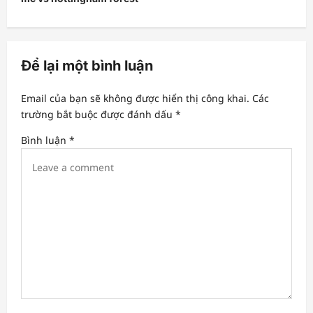
n
a
v
Để lại một bình luận
i
Email của bạn sẽ không được hiển thị công khai.
Các
g
trường bắt buộc được đánh dấu
*
a
Bình luận
*
t
i
o
n