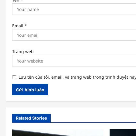
Email
*
Trang web
Lưu tên của tôi, email, và trang web trong trình duyệt này
Related Stories