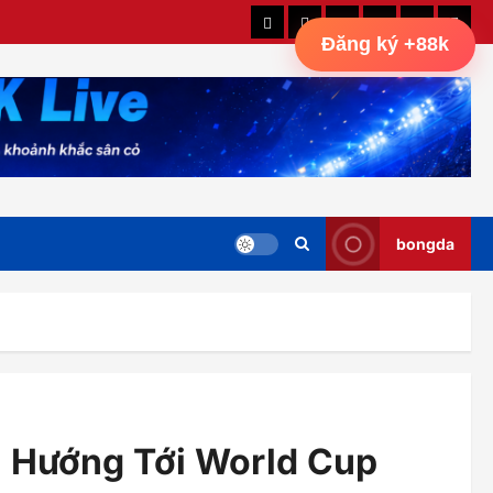
Kết
Lịch
Ngoại
Phân
Phân
Tỷ
Đăng ký +88k
Quả
Thi
Hạng
Tích
Tích
Lệ
Bóng
Đấu
Anh
Chiến
Chuyên
Kèo
Đá
Thuật
Gia
bongda
a Hướng Tới World Cup