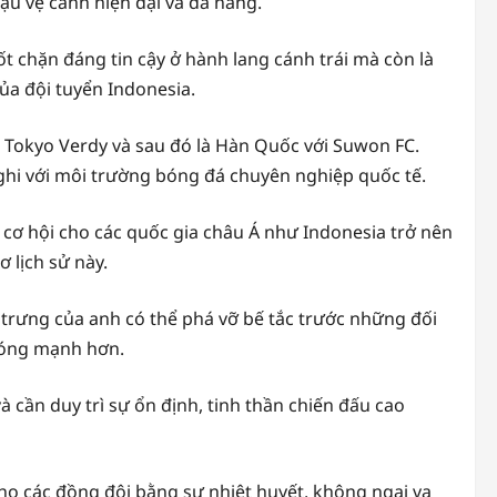
ậu vệ cánh hiện đại và đa năng.
t chặn đáng tin cậy ở hành lang cánh trái mà còn là
của đội tuyển Indonesia.
i Tokyo Verdy và sau đó là Hàn Quốc với Suwon FC.
nghi với môi trường bóng đá chuyên nghiệp quốc tế.
 cơ hội cho các quốc gia châu Á như Indonesia trở nên
 lịch sử này.
 trưng của anh có thể phá vỡ bế tắc trước những đối
bóng mạnh hơn.
cần duy trì sự ổn định, tinh thần chiến đấu cao
ho các đồng đội bằng sự nhiệt huyết, không ngại va