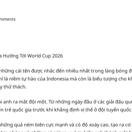
omments
a Hướng Tới World Cup 2026
ững cái tên được nhắc đến nhiều nhất trong làng bóng đá 
ỉ là niềm tự hào của Indonesia mà còn là biểu tượng cho k
y thử thách.
i anh ra mắt đội một. Từ những ngày đầu ở các giải đấu qu
n trẻ quốc gia trước khi khẳng định vị thế ở đội tuyển quốc
hững quả ném biên cực mạnh và có độ xoáy cao, tạo ra cơ 