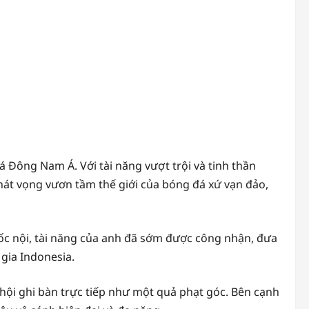
Đông Nam Á. Với tài năng vượt trội và tinh thần
hát vọng vươn tầm thế giới của bóng đá xứ vạn đảo,
ốc nội, tài năng của anh đã sớm được công nhận, đưa
 gia Indonesia.
hội ghi bàn trực tiếp như một quả phạt góc. Bên cạnh