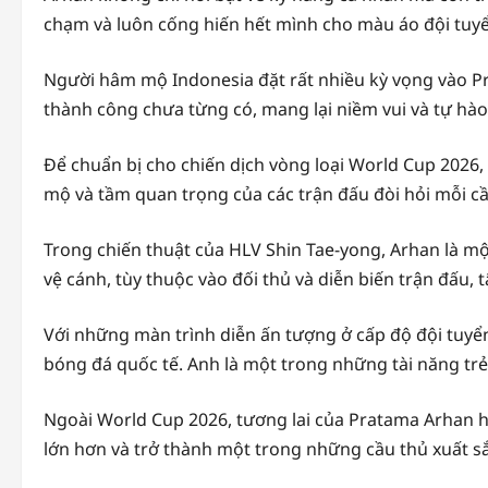
chạm và luôn cống hiến hết mình cho màu áo đội tuyể
Người hâm mộ Indonesia đặt rất nhiều kỳ vọng vào Pr
thành công chưa từng có, mang lại niềm vui và tự hào 
Để chuẩn bị cho chiến dịch vòng loại World Cup 2026, 
mộ và tầm quan trọng của các trận đấu đòi hỏi mỗi cầu
Trong chiến thuật của HLV Shin Tae-yong, Arhan là một
vệ cánh, tùy thuộc vào đối thủ và diễn biến trận đấu,
Với những màn trình diễn ấn tượng ở cấp độ đội tuyể
bóng đá quốc tế. Anh là một trong những tài năng trẻ 
Ngoài World Cup 2026, tương lai của Pratama Arhan hứa
lớn hơn và trở thành một trong những cầu thủ xuất sắ