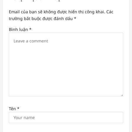
g
a
Email của bạn sẽ không được hiển thị công khai.
Các
t
trường bắt buộc được đánh dấu
*
i
Bình luận
*
o
n
Tên
*