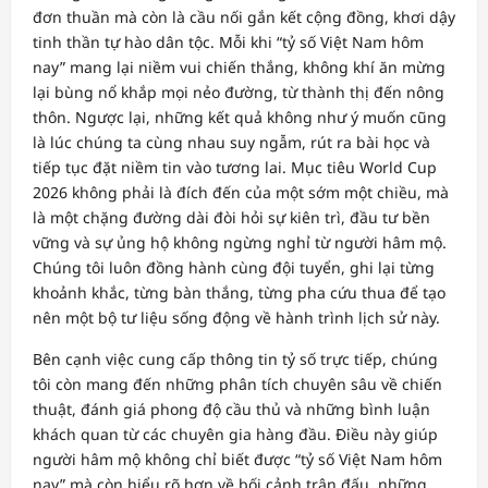
đơn thuần mà còn là cầu nối gắn kết cộng đồng, khơi dậy
tinh thần tự hào dân tộc. Mỗi khi “tỷ số Việt Nam hôm
nay” mang lại niềm vui chiến thắng, không khí ăn mừng
lại bùng nổ khắp mọi nẻo đường, từ thành thị đến nông
thôn. Ngược lại, những kết quả không như ý muốn cũng
là lúc chúng ta cùng nhau suy ngẫm, rút ra bài học và
tiếp tục đặt niềm tin vào tương lai. Mục tiêu World Cup
2026 không phải là đích đến của một sớm một chiều, mà
là một chặng đường dài đòi hỏi sự kiên trì, đầu tư bền
vững và sự ủng hộ không ngừng nghỉ từ người hâm mộ.
Chúng tôi luôn đồng hành cùng đội tuyển, ghi lại từng
khoảnh khắc, từng bàn thắng, từng pha cứu thua để tạo
nên một bộ tư liệu sống động về hành trình lịch sử này.
Bên cạnh việc cung cấp thông tin tỷ số trực tiếp, chúng
tôi còn mang đến những phân tích chuyên sâu về chiến
thuật, đánh giá phong độ cầu thủ và những bình luận
khách quan từ các chuyên gia hàng đầu. Điều này giúp
người hâm mộ không chỉ biết được “tỷ số Việt Nam hôm
nay” mà còn hiểu rõ hơn về bối cảnh trận đấu, những