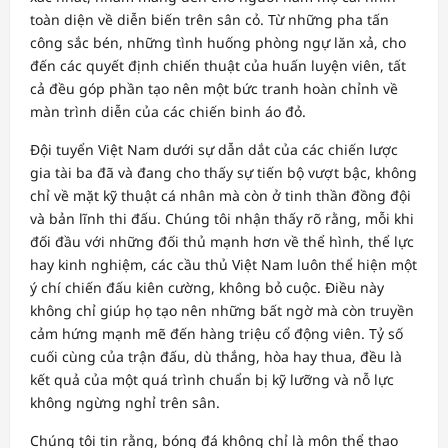
toàn diện về diễn biến trên sân cỏ. Từ những pha tấn
công sắc bén, những tình huống phòng ngự lăn xả, cho
đến các quyết định chiến thuật của huấn luyện viên, tất
cả đều góp phần tạo nên một bức tranh hoàn chỉnh về
màn trình diễn của các chiến binh áo đỏ.
Đội tuyển Việt Nam dưới sự dẫn dắt của các chiến lược
gia tài ba đã và đang cho thấy sự tiến bộ vượt bậc, không
chỉ về mặt kỹ thuật cá nhân mà còn ở tinh thần đồng đội
và bản lĩnh thi đấu. Chúng tôi nhận thấy rõ rằng, mỗi khi
đối đầu với những đối thủ mạnh hơn về thể hình, thể lực
hay kinh nghiệm, các cầu thủ Việt Nam luôn thể hiện một
ý chí chiến đấu kiên cường, không bỏ cuộc. Điều này
không chỉ giúp họ tạo nên những bất ngờ mà còn truyền
cảm hứng mạnh mẽ đến hàng triệu cổ động viên. Tỷ số
cuối cùng của trận đấu, dù thắng, hòa hay thua, đều là
kết quả của một quá trình chuẩn bị kỹ lưỡng và nỗ lực
không ngừng nghỉ trên sân.
Chúng tôi tin rằng, bóng đá không chỉ là môn thể thao