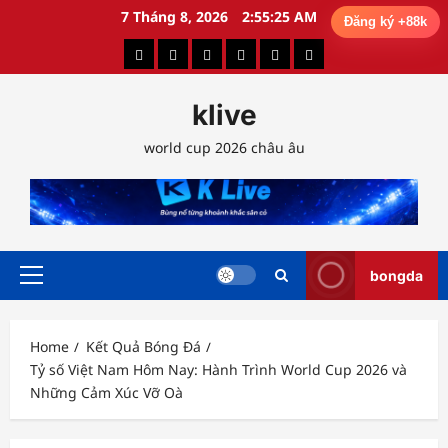
Skip
7 Tháng 8, 2026
2:55:26 AM
Đăng ký +88k
to
Kết
Lịch
Ngoại
Phân
Phân
Tỷ
content
Quả
Thi
Hạng
Tích
Tích
Lệ
klive
Bóng
Đấu
Anh
Chiến
Chuyên
Kèo
Đá
Thuật
Gia
world cup 2026 châu âu
bongda
Primary
Menu
Home
Kết Quả Bóng Đá
Tỷ số Việt Nam Hôm Nay: Hành Trình World Cup 2026 và
Những Cảm Xúc Vỡ Oà