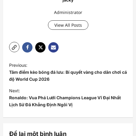
Administrator
View All Posts
P
Previous:
o
Tâm điểm kèo bóng đá lưu: Bí quyết vàng cho dân chơi cá
s
độ World Cup 2026
t
Next:
Ronaldo: Vua Phá Lưới Champions League Vĩ Đại Nhất
n
Lịch Sử Đã Khẳng Định Ngôi Vị
a
v
i
Để lại một bình luận