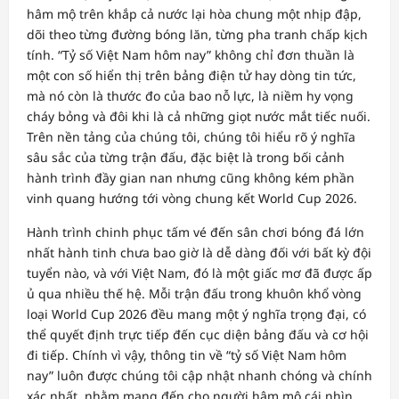
hâm mộ trên khắp cả nước lại hòa chung một nhịp đập,
dõi theo từng đường bóng lăn, từng pha tranh chấp kịch
tính. “Tỷ số Việt Nam hôm nay” không chỉ đơn thuần là
một con số hiển thị trên bảng điện tử hay dòng tin tức,
mà nó còn là thước đo của bao nỗ lực, là niềm hy vọng
cháy bỏng và đôi khi là cả những giọt nước mắt tiếc nuối.
Trên nền tảng của chúng tôi, chúng tôi hiểu rõ ý nghĩa
sâu sắc của từng trận đấu, đặc biệt là trong bối cảnh
hành trình đầy gian nan nhưng cũng không kém phần
vinh quang hướng tới vòng chung kết World Cup 2026.
Hành trình chinh phục tấm vé đến sân chơi bóng đá lớn
nhất hành tinh chưa bao giờ là dễ dàng đối với bất kỳ đội
tuyển nào, và với Việt Nam, đó là một giấc mơ đã được ấp
ủ qua nhiều thế hệ. Mỗi trận đấu trong khuôn khổ vòng
loại World Cup 2026 đều mang một ý nghĩa trọng đại, có
thể quyết định trực tiếp đến cục diện bảng đấu và cơ hội
đi tiếp. Chính vì vậy, thông tin về “tỷ số Việt Nam hôm
nay” luôn được chúng tôi cập nhật nhanh chóng và chính
xác nhất, nhằm mang đến cho người hâm mộ cái nhìn