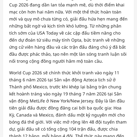
Cup 2026 đang dần lan tỏa mạnh mẽ, dù thời điểm khai
mạc còn hơn hai năm nữa. Với một thể thức hoàn toàn
mới và quy mô chưa từng có, giải đấu hứa hẹn mang đến
những bất ngờ và kịch tính khó lường. Từ những phân
tích sớm của USA Today về các cặp đấu tiềm năng cho
đến dự đoán từ siêu máy tính Opta, bức tranh về những
ứng cử viên hàng đầu và các trận đấu đáng chú ý đã bắt
đầu được phác thảo, tạo nên một làn sóng tranh luận sôi
nổi trong cộng đồng người hâm mộ toàn cầu.
World Cup 2026 sẽ chính thức khởi tranh vào ngày 11
tháng 6 năm 2026 tại Sân vận động Azteca lịch sử ở
Thành phố Mexico, trước khi khép lại bằng trận chung
kết hoành tráng vào ngày 19 tháng 7 năm 2026 tại Sân
vận động MetLife ở New York/New Jersey. Đây là lần đầu
tiên giải đấu được đồng đăng cai bởi ba quốc gia: Hoa
Kỳ, Canada và Mexico, đánh dấu một kỷ nguyên mới cho
bóng đá thế giới. Với việc mở rộng lên 48 đội tuyển tham
dự, giải đấu sẽ có tổng cộng 104 trận đấu, được chia
thành 12 bảng, mỗi bảng 4 đội. Thể thức này mang đến