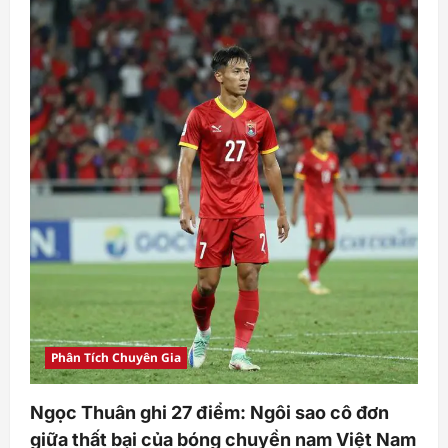
Phân Tích Chuyên Gia
Ngọc Thuân ghi 27 điểm: Ngôi sao cô đơn
giữa thất bại của bóng chuyền nam Việt Nam