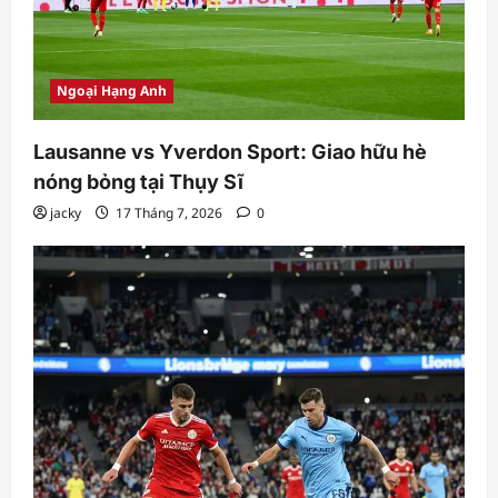
Ngoại Hạng Anh
Lausanne vs Yverdon Sport: Giao hữu hè
nóng bỏng tại Thụy Sĩ
jacky
17 Tháng 7, 2026
0