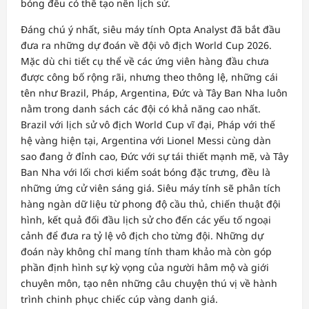
bóng đều có thể tạo nên lịch sử.
Đáng chú ý nhất, siêu máy tính Opta Analyst đã bắt đầu
đưa ra những dự đoán về đội vô địch World Cup 2026.
Mặc dù chi tiết cụ thể về các ứng viên hàng đầu chưa
được công bố rộng rãi, nhưng theo thông lệ, những cái
tên như Brazil, Pháp, Argentina, Đức và Tây Ban Nha luôn
nằm trong danh sách các đội có khả năng cao nhất.
Brazil với lịch sử vô địch World Cup vĩ đại, Pháp với thế
hệ vàng hiện tại, Argentina với Lionel Messi cùng dàn
sao đang ở đỉnh cao, Đức với sự tái thiết mạnh mẽ, và Tây
Ban Nha với lối chơi kiểm soát bóng đặc trưng, đều là
những ứng cử viên sáng giá. Siêu máy tính sẽ phân tích
hàng ngàn dữ liệu từ phong độ cầu thủ, chiến thuật đội
hình, kết quả đối đầu lịch sử cho đến các yếu tố ngoại
cảnh để đưa ra tỷ lệ vô địch cho từng đội. Những dự
đoán này không chỉ mang tính tham khảo mà còn góp
phần định hình sự kỳ vọng của người hâm mộ và giới
chuyên môn, tạo nên những câu chuyện thú vị về hành
trình chinh phục chiếc cúp vàng danh giá.