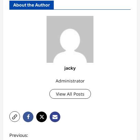
About the Author
jacky
Administrator
View All Posts
P
Previous: