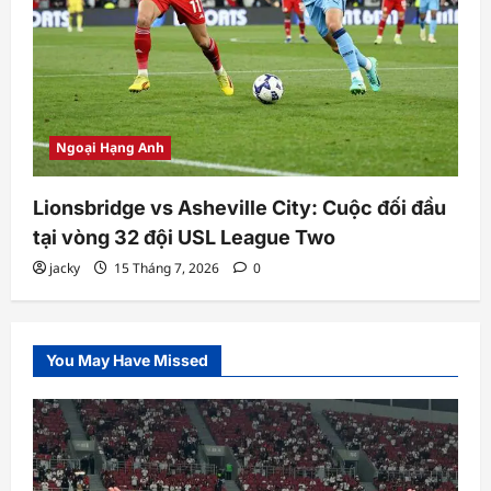
Ngoại Hạng Anh
Lionsbridge vs Asheville City: Cuộc đối đầu
tại vòng 32 đội USL League Two
jacky
15 Tháng 7, 2026
0
You May Have Missed