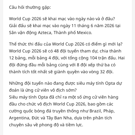
Câu hỏi thường gặp:
World Cup 2026 sẽ khai mạc vào ngày nào và ở đâu?
Giải đấu sẽ khai mạc vào ngày 11 tháng 6 năm 2026 tại
Sân vận động Azteca, Thành phố Mexico.
Thể thức thi đấu của World Cup 2026 có điểm gì mới lạ?
World Cup 2026 sẽ có 48 đội tuyển tham dự, chia thành
12 bảng, mỗi bảng 4 đội, với tổng cộng 104 trận đấu. Hai
đội đứng đầu mỗi bảng cùng với 8 đội xếp thứ ba có
thành tích tốt nhất sẽ giành quyền vào vòng 32 đội.
Những đội tuyển nào đang được siêu máy tính Opta dự
đoán là ứng cử viên vô địch sớm?
Siêu máy tính Opta đã chỉ ra một số ứng cử viên hàng
đầu cho chức vô địch World Cup 2026, bao gồm các
cường quốc bóng đá truyền thống như Brazil, Pháp,
Argentina, Đức và Tây Ban Nha, dựa trên phân tích
chuyên sâu về phong độ và tiềm lực.