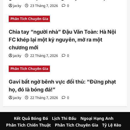
jacky
23 Tháng 7, 2026
0
Phân Tích Chuyên Gia
Chia tay “người nhà” Đậu Văn Toàn: Hà Nội
FC khép lại một kỷ nguyên, mở ra một
chương mới
jacky
22 Tháng 7, 2026
0
Phân Tích Chuyên Gia
Gavi bất ngờ bênh vực đối thủ: “Đừng phạt
họ, đó là bóng đá!”
jacky
22 Tháng 7, 2026
0
Kết Quả Bóng Đá
Lịch Thi Đấu
Ngoại Hạng Anh
Phân Tích Chiến Thuật
Phân Tích Chuyên Gia
Tỷ Lệ Kèo