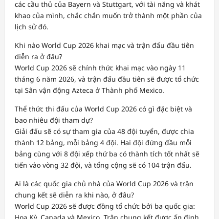
các cầu thủ của Bayern và Stuttgart, với tài năng và khát
khao của mình, chắc chắn muốn trở thành một phần của
lịch sử đó.
Khi nào World Cup 2026 khai mạc và trận đấu đầu tiên
diễn ra ở đâu?
World Cup 2026 sẽ chính thức khai mạc vào ngày 11
tháng 6 năm 2026, và trận đấu đầu tiên sẽ được tổ chức
tại Sân vận động Azteca ở Thành phố Mexico.
Thể thức thi đấu của World Cup 2026 có gì đặc biệt và
bao nhiêu đội tham dự?
Giải đấu sẽ có sự tham gia của 48 đội tuyển, được chia
thành 12 bảng, mỗi bảng 4 đội. Hai đội đứng đầu mỗi
bảng cùng với 8 đội xếp thứ ba có thành tích tốt nhất sẽ
tiến vào vòng 32 đội, và tổng cộng sẽ có 104 trận đấu.
Ai là các quốc gia chủ nhà của World Cup 2026 và trận
chung kết sẽ diễn ra khi nào, ở đâu?
World Cup 2026 sẽ được đồng tổ chức bởi ba quốc gia:
Hoa Kỳ, Canada và Mexico. Trận chung kết được ấn định