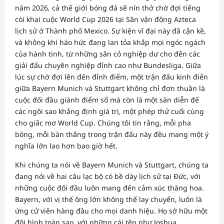
năm 2026, cả thế giới bóng đá sẽ nín thở chờ đợi tiếng
còi khai cuộc World Cup 2026 tại Sân vận động Azteca
lịch sử ở Thành phố Mexico. Sự kiện vĩ đại này đã cận kề,
và không khí háo hức đang lan tỏa khắp mọi ngóc ngách
của hành tinh, từ những sân cỏ nghiệp dư cho đến các
giải đấu chuyên nghiệp đỉnh cao như Bundesliga. Giữa
lúc sự chờ đợi lên đến đỉnh điểm, một trận đấu kinh điển
giữa Bayern Munich và Stuttgart không chỉ đơn thuần là
cuộc đối đầu giành điểm số mà còn là một sàn diễn để
các ngôi sao khẳng định giá trị, một phép thử cuối cùng
cho giấc mơ World Cup. Chúng tôi tin rằng, mỗi pha
bóng, mỗi bàn thắng trong trận đấu này đều mang một ý
nghĩa lớn lao hơn bao giờ hết.
Khi chúng ta nói về Bayern Munich và Stuttgart, chúng ta
đang nói về hai câu lạc bộ có bề dày lịch sử tại Đức, với
những cuộc đối đầu luôn mang đến cảm xúc thăng hoa.
Bayern, với vị thế ông lớn không thể lay chuyển, luôn là
ứng cử viên hàng đầu cho mọi danh hiệu. Họ sở hữu một
đội hình toàn sao, với những cái tên như Joshua