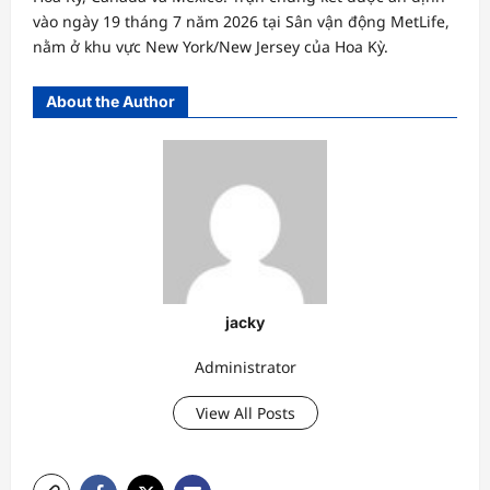
vào ngày 19 tháng 7 năm 2026 tại Sân vận động MetLife,
nằm ở khu vực New York/New Jersey của Hoa Kỳ.
About the Author
jacky
Administrator
View All Posts