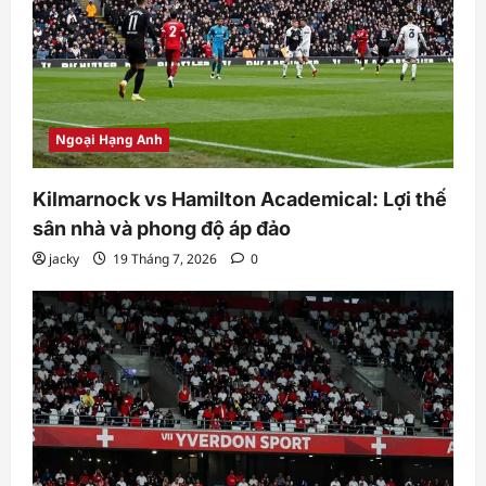
Ngoại Hạng Anh
Kilmarnock vs Hamilton Academical: Lợi thế
sân nhà và phong độ áp đảo
jacky
19 Tháng 7, 2026
0