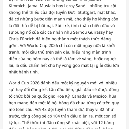
Kimmich, Jamal Musiala hay Leroy Sané – những trụ cột
không thể thiếu của đội tuyển Đức. Stuttgart, mặt khác,
đã có những bước tiến mạnh mẽ, cho thấy họ không còn
là đối thủ dễ bị bắt nạt. Sức trẻ, tinh thần chiến đấu và
sự bùng nổ của các cá nhân như Serhou Guirassy hay
Chris Führich đã biến họ thành một thách thức đáng
gờm. Với World Cup 2026 chỉ còn một ngày nữa là khởi
tranh, mỗi cầu thủ trên sân đều hiểu rằng màn trình
diễn của họ hôm nay có thể là tấm vé vàng, hoặc ngược
lại, là dấu chấm hết cho hy vọng góp mặt tại giải đấu lớn
nhất hành tinh.
World Cup 2026 đánh dấu một kỷ nguyên mới với nhiều
sự thay đổi đáng kể. Lần đầu tiên, giải đấu sẽ được đồng
tổ chức bởi ba quốc gia: Hoa Kỳ, Canada và Mexico, hứa
hẹn mang đến một lễ hội bóng đá chưa từng có trên quy
mô toàn cầu. Với 48 đội tuyển tham dự, thay vì 32 như
trước, tổng cộng sẽ có 104 trận đấu diễn ra, một con số
kỷ lục. Thể thức thi đấu cũng sẽ khác biệt, với 12 bảng