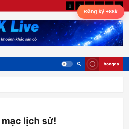
Kết
Lịch
Ngoại
Phân
Phân
Tỷ
Đăng ký +88k
Quả
Thi
Hạng
Tích
Tích
Lệ
Bóng
Đấu
Anh
Chiến
Chuyên
Kèo
Đá
Thuật
Gia
bongda
 mạc lịch sử!