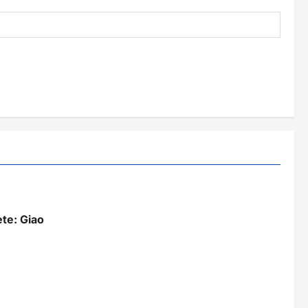
te: Giao