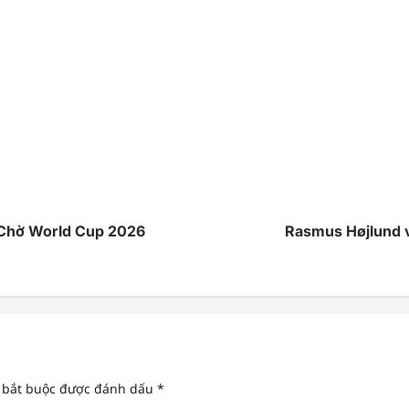
p Chờ World Cup 2026
Rasmus Højlund v
 bắt buộc được đánh dấu
*