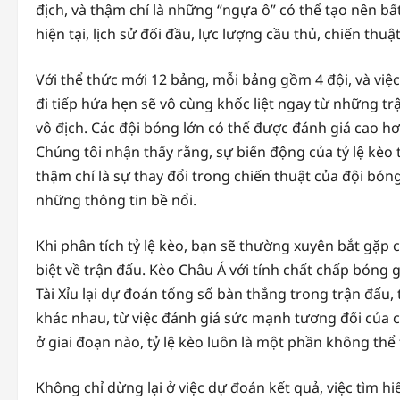
địch, và thậm chí là những “ngựa ô” có thể tạo nên b
hiện tại, lịch sử đối đầu, lực lượng cầu thủ, chiến thu
Với thể thức mới 12 bảng, mỗi bảng gồm 4 đội, và việc
đi tiếp hứa hẹn sẽ vô cùng khốc liệt ngay từ những tr
vô địch. Các đội bóng lớn có thể được đánh giá cao hơ
Chúng tôi nhận thấy rằng, sự biến động của tỷ lệ kèo
thậm chí là sự thay đổi trong chiến thuật của đội bóng
những thông tin bề nổi.
Khi phân tích tỷ lệ kèo, bạn sẽ thường xuyên bắt gặp 
biệt về trận đấu. Kèo Châu Á với tính chất chấp bóng 
Tài Xỉu lại dự đoán tổng số bàn thắng trong trận đấu
khác nhau, từ việc đánh giá sức mạnh tương đối của cá
ở giai đoạn nào, tỷ lệ kèo luôn là một phần không thể
Không chỉ dừng lại ở việc dự đoán kết quả, việc tìm h