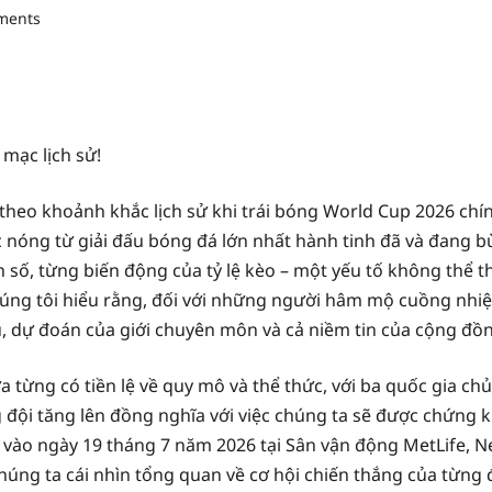
ments
mạc lịch sử!
 theo khoảnh khắc lịch sử khi trái bóng World Cup 2026 chí
nóng từ giải đấu bóng đá lớn nhất hành tinh đã và đang bù
n số, từng biến động của tỷ lệ kèo – một yếu tố không thể t
úng tôi hiểu rằng, đối với những người hâm mộ cuồng nhiệt
 dự đoán của giới chuyên môn và cả niềm tin của cộng đồn
 từng có tiền lệ về quy mô và thể thức, với ba quốc gia ch
g đội tăng lên đồng nghĩa với việc chúng ta sẽ được chứng k
vào ngày 19 tháng 7 năm 2026 tại Sân vận động MetLife, New
chúng ta cái nhìn tổng quan về cơ hội chiến thắng của từn