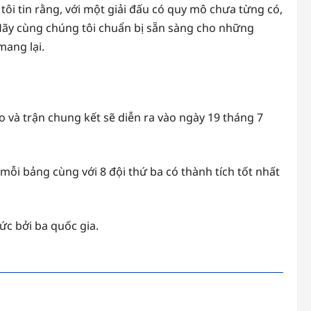
tôi tin rằng, với một giải đấu có quy mô chưa từng có,
o. Hãy cùng chúng tôi chuẩn bị sẵn sàng cho những
ang lại.
 và trận chung kết sẽ diễn ra vào ngày 19 tháng 7
mỗi bảng cùng với 8 đội thứ ba có thành tích tốt nhất
ức bởi ba quốc gia.