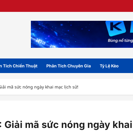
n Tích Chiến Thuật
Phân Tích Chuyên Gia
Tỷ Lệ Kèo
Giải mã sức nóng ngày khai mạc lịch sử!
 Giải mã sức nóng ngày khai