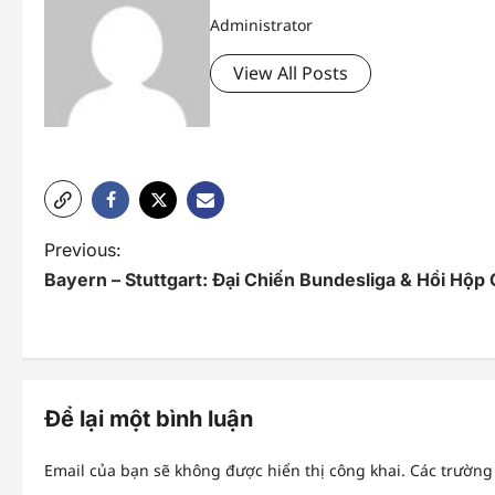
Administrator
View All Posts
P
Previous:
Bayern – Stuttgart: Đại Chiến Bundesliga & Hồi Hộ
o
s
t
n
Để lại một bình luận
a
Email của bạn sẽ không được hiển thị công khai.
Các trường
v