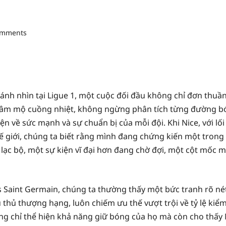
omments
nh nhìn tại Ligue 1, một cuộc đối đầu không chỉ đơn thuần
hâm mộ cuồng nhiệt, không ngừng phân tích từng đường bón
 về sức mạnh và sự chuẩn bị của mỗi đội. Khi Nice, với lối
ế giới, chúng ta biết rằng mình đang chứng kiến một trong
u lạc bộ, một sự kiện vĩ đại hơn đang chờ đợi, một cột mốc
s Saint Germain, chúng ta thường thấy một bức tranh rõ n
 thủ thượng hạng, luôn chiếm ưu thế vượt trội về tỷ lệ kiể
ng chỉ thể hiện khả năng giữ bóng của họ mà còn cho thấy 