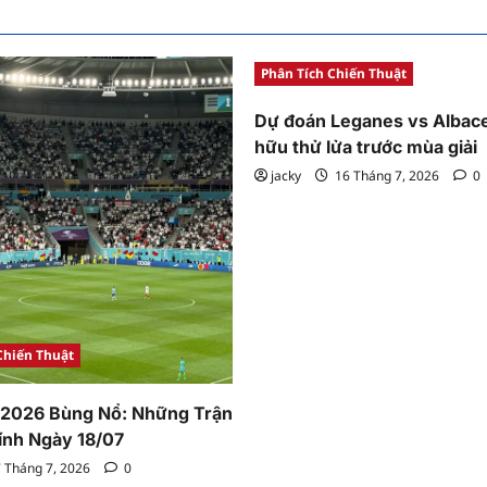
Phân Tích Chiến Thuật
Dự đoán Leganes vs Albace
hữu thử lửa trước mùa giải
jacky
16 Tháng 7, 2026
0
Chiến Thuật
 2026 Bùng Nổ: Những Trận
ính Ngày 18/07
 Tháng 7, 2026
0