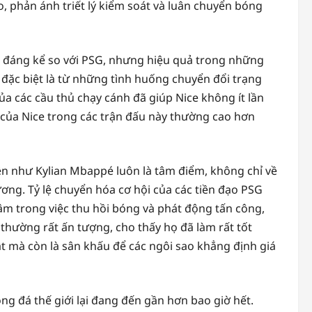
, phản ánh triết lý kiểm soát và luân chuyển bóng
ơn đáng kể so với PSG, nhưng hiệu quả trong những
, đặc biệt là từ những tình huống chuyển đổi trạng
của các cầu thủ chạy cánh đã giúp Nice không ít lần
g của Nice trong các trận đấu này thường cao hơn
tên như Kylian Mbappé luôn là tâm điểm, không chỉ về
ơng. Tỷ lệ chuyển hóa cơ hội của các tiền đạo PSG
tâm trong việc thu hồi bóng và phát động tấn công,
thường rất ấn tượng, cho thấy họ đã làm rất tốt
ật mà còn là sân khấu để các ngôi sao khẳng định giá
g đá thế giới lại đang đến gần hơn bao giờ hết.