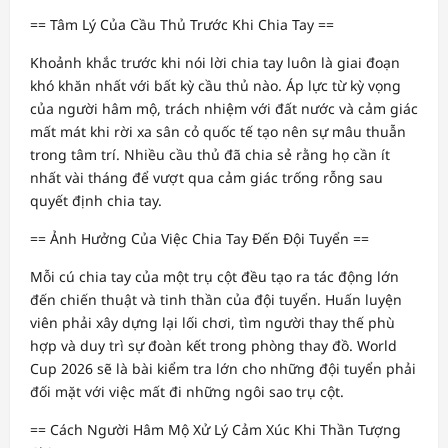
== Tâm Lý Của Cầu Thủ Trước Khi Chia Tay ==
Khoảnh khắc trước khi nói lời chia tay luôn là giai đoạn
khó khăn nhất với bất kỳ cầu thủ nào. Áp lực từ kỳ vọng
của người hâm mộ, trách nhiệm với đất nước và cảm giác
mất mát khi rời xa sân cỏ quốc tế tạo nên sự mâu thuẫn
trong tâm trí. Nhiều cầu thủ đã chia sẻ rằng họ cần ít
nhất vài tháng để vượt qua cảm giác trống rỗng sau
quyết định chia tay.
== Ảnh Hưởng Của Việc Chia Tay Đến Đội Tuyển ==
Mỗi cú chia tay của một trụ cột đều tạo ra tác động lớn
đến chiến thuật và tinh thần của đội tuyển. Huấn luyện
viên phải xây dựng lại lối chơi, tìm người thay thế phù
hợp và duy trì sự đoàn kết trong phòng thay đồ. World
Cup 2026 sẽ là bài kiểm tra lớn cho những đội tuyển phải
đối mặt với việc mất đi những ngôi sao trụ cột.
== Cách Người Hâm Mộ Xử Lý Cảm Xúc Khi Thần Tượng