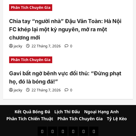
Phân Tích Chuyên Gia
Chia tay “người nhà” Đậu Văn Toàn: Hà Nội
FC khép lại một kỷ nguyên, mở ra một
chương mới
jacky
22 Tháng 7, 2026
0
Phân Tích Chuyên Gia
Gavi bất ngờ bênh vực đối thủ: “Đừng phạt
họ, đó là bóng đá!”
jacky
22 Tháng 7, 2026
0
Kết Quả Bóng Đá
Lịch Thi Đấu
Ngoại Hạng Anh
Phân Tích Chiến Thuật
Phân Tích Chuyên Gia
Tỷ Lệ Kèo
Kết
Lịch
Ngoại
Phân
Phân
Tỷ