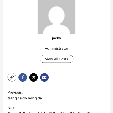
jacky
Administrator
View All Posts
P
Previous:
o
trang cá độ bóng đá
s
Next:
t