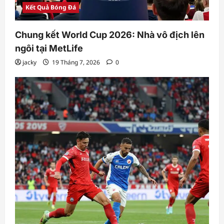
Kết Quả Bóng Đá
Chung kết World Cup 2026: Nhà vô địch lên
ngôi tại MetLife
jacky
19 Tháng 7, 2026
0