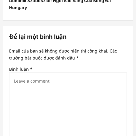
Dominik Szoboszlai: Ngôi Sao Sáng Của Bóng Đá
Hungary
n
a
v
Để lại một bình luận
i
g
Email của bạn sẽ không được hiển thị công khai.
Các
a
trường bắt buộc được đánh dấu
*
t
Bình luận
*
i
o
n