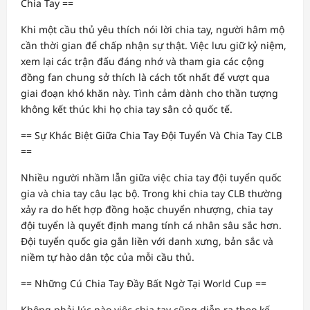
Chia Tay ==
Khi một cầu thủ yêu thích nói lời chia tay, người hâm mộ
cần thời gian để chấp nhận sự thật. Việc lưu giữ kỷ niệm,
xem lại các trận đấu đáng nhớ và tham gia các cộng
đồng fan chung sở thích là cách tốt nhất để vượt qua
giai đoạn khó khăn này. Tình cảm dành cho thần tượng
không kết thúc khi họ chia tay sân cỏ quốc tế.
== Sự Khác Biệt Giữa Chia Tay Đội Tuyển Và Chia Tay CLB
==
Nhiều người nhầm lẫn giữa việc chia tay đội tuyển quốc
gia và chia tay câu lạc bộ. Trong khi chia tay CLB thường
xảy ra do hết hợp đồng hoặc chuyển nhượng, chia tay
đội tuyển là quyết định mang tính cá nhân sâu sắc hơn.
Đội tuyển quốc gia gắn liền với danh xưng, bản sắc và
niềm tự hào dân tộc của mỗi cầu thủ.
== Những Cú Chia Tay Đầy Bất Ngờ Tại World Cup ==
Không phải lúc nào việc chia tay cũng diễn ra theo kế