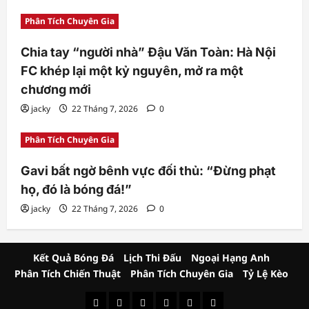
Phân Tích Chuyên Gia
Chia tay “người nhà” Đậu Văn Toàn: Hà Nội
FC khép lại một kỷ nguyên, mở ra một
chương mới
jacky
22 Tháng 7, 2026
0
Phân Tích Chuyên Gia
Gavi bất ngờ bênh vực đối thủ: “Đừng phạt
họ, đó là bóng đá!”
jacky
22 Tháng 7, 2026
0
Kết Quả Bóng Đá
Lịch Thi Đấu
Ngoại Hạng Anh
Phân Tích Chiến Thuật
Phân Tích Chuyên Gia
Tỷ Lệ Kèo
Kết
Lịch
Ngoại
Phân
Phân
Tỷ