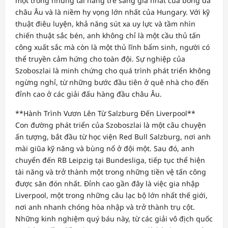
một trong những tài năng trẻ sáng giá nhất của bóng đá
châu Âu và là niềm hy vọng lớn nhất của Hungary. Với kỹ
thuật điêu luyện, khả năng sút xa uy lực và tầm nhìn
chiến thuật sắc bén, anh không chỉ là một cầu thủ tấn
công xuất sắc mà còn là một thủ lĩnh bẩm sinh, người có
thể truyền cảm hứng cho toàn đội. Sự nghiệp của
Szoboszlai là minh chứng cho quá trình phát triển không
ngừng nghỉ, từ những bước đầu tiên ở quê nhà cho đến
đỉnh cao ở các giải đấu hàng đầu châu Âu.
**Hành Trình Vươn Lên Từ Salzburg Đến Liverpool**
Con đường phát triển của Szoboszlai là một câu chuyện
ấn tượng, bắt đầu từ học viện Red Bull Salzburg, nơi anh
mài giũa kỹ năng và bùng nổ ở đội một. Sau đó, anh
chuyển đến RB Leipzig tại Bundesliga, tiếp tục thể hiện
tài năng và trở thành một trong những tiền vệ tấn công
được săn đón nhất. Đỉnh cao gần đây là việc gia nhập
Liverpool, một trong những câu lạc bộ lớn nhất thế giới,
nơi anh nhanh chóng hòa nhập và trở thành trụ cột.
Những kinh nghiệm quý báu này, từ các giải vô địch quốc