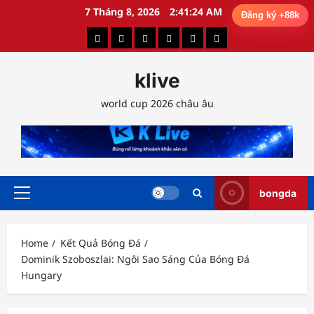
Skip
7 Tháng 8, 2026
2:41:25 AM
Đăng ký +88k
to
Kết
Lịch
Ngoại
Phân
Phân
Tỷ
content
Quả
Thi
Hạng
Tích
Tích
Lệ
klive
Bóng
Đấu
Anh
Chiến
Chuyên
Kèo
Đá
Thuật
Gia
world cup 2026 châu âu
bongda
Primary
Menu
Home
Kết Quả Bóng Đá
Dominik Szoboszlai: Ngôi Sao Sáng Của Bóng Đá
Hungary