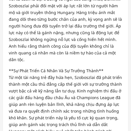
Szoboszlai phải đối mặt với áp lực rất lớn từ người hâm
mộ và giới truyền thông Hungary. Hàng triệu ánh mắt
đang dõi theo từng bước chân của anh, kỳ vọng anh sẽ là
người hùng đưa đội tuyển trở lại đấu trường thế giới. Áp
lực này có thể là gánh nặng, nhưng cũng là động lực để
Szoboszlai không ngừng nỗ lực và cống hiến hết mình.
Anh hiểu rằng thành công của đội tuyển không chỉ là
vinh quang cá nhân mà còn là niềm tự hào của cả một
dân tộc.
**Sự Phát Triển Cá Nhân Và Sự Trưởng Thành**
Từ một tài năng trẻ đầy hứa hẹn, Szoboszlai đã phát triển
thành một cầu thủ đẳng cấp thế giới với sự trưởng thành
vượt bậc cả về kỹ năng lẫn tư duy. Kinh nghiệm thi đấu ở
các giải đấu hàng đầu châu Âu và Champions League đã
giúp anh rèn luyện bản lĩnh, khả năng chịu đựng áp lực
và đưa ra quyết định chính xác trong những tình huống
khó khăn. Sự phát triển này là yếu tố cực kỳ quan trọng,
giúp anh gánh vác trọng trách thủ lĩnh và dẫn dắt