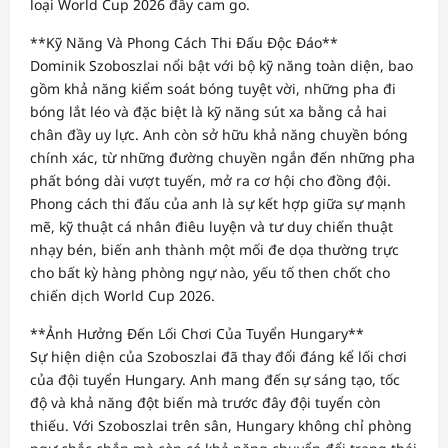
loại World Cup 2026 đầy cam go.
**Kỹ Năng Và Phong Cách Thi Đấu Độc Đáo**
Dominik Szoboszlai nổi bật với bộ kỹ năng toàn diện, bao
gồm khả năng kiểm soát bóng tuyệt vời, những pha đi
bóng lắt léo và đặc biệt là kỹ năng sút xa bằng cả hai
chân đầy uy lực. Anh còn sở hữu khả năng chuyền bóng
chính xác, từ những đường chuyền ngắn đến những pha
phất bóng dài vượt tuyến, mở ra cơ hội cho đồng đội.
Phong cách thi đấu của anh là sự kết hợp giữa sự mạnh
mẽ, kỹ thuật cá nhân điêu luyện và tư duy chiến thuật
nhạy bén, biến anh thành một mối đe dọa thường trực
cho bất kỳ hàng phòng ngự nào, yếu tố then chốt cho
chiến dịch World Cup 2026.
**Ảnh Hưởng Đến Lối Chơi Của Tuyển Hungary**
Sự hiện diện của Szoboszlai đã thay đổi đáng kể lối chơi
của đội tuyển Hungary. Anh mang đến sự sáng tạo, tốc
độ và khả năng đột biến mà trước đây đội tuyển còn
thiếu. Với Szoboszlai trên sân, Hungary không chỉ phòng