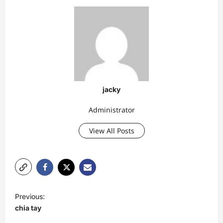
jacky
Administrator
View All Posts
P
Previous:
o
chia tay
s