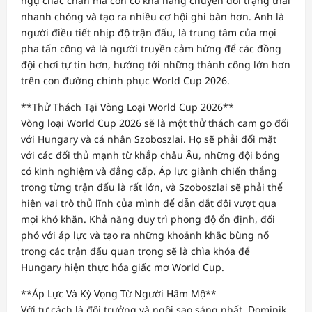
ngự chắc chắn mà còn có khả năng chuyển đổi trạng thái
nhanh chóng và tạo ra nhiều cơ hội ghi bàn hơn. Anh là
người điều tiết nhịp độ trận đấu, là trung tâm của mọi
pha tấn công và là người truyền cảm hứng để các đồng
đội chơi tự tin hơn, hướng tới những thành công lớn hơn
trên con đường chinh phục World Cup 2026.
**Thử Thách Tại Vòng Loại World Cup 2026**
Vòng loại World Cup 2026 sẽ là một thử thách cam go đối
với Hungary và cá nhân Szoboszlai. Họ sẽ phải đối mặt
với các đối thủ mạnh từ khắp châu Âu, những đội bóng
có kinh nghiệm và đẳng cấp. Áp lực giành chiến thắng
trong từng trận đấu là rất lớn, và Szoboszlai sẽ phải thể
hiện vai trò thủ lĩnh của mình để dẫn dắt đội vượt qua
mọi khó khăn. Khả năng duy trì phong độ ổn định, đối
phó với áp lực và tạo ra những khoảnh khắc bùng nổ
trong các trận đấu quan trọng sẽ là chìa khóa để
Hungary hiện thực hóa giấc mơ World Cup.
**Áp Lực Và Kỳ Vọng Từ Người Hâm Mộ**
Với tư cách là đội trưởng và ngôi sao sáng nhất, Dominik