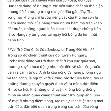
dẫn dắt của huấn luyện viên Marco Rossi, đội tuyển
Hungary đang có những bước tiến vững chắc và thể hiện
phong độ ấn tượng trong các giải đấu gần đây. Tham
vọng này không chỉ là của riêng các cầu thủ mà còn là
niềm mong mỏi của hàng triệu người hâm mộ trên khắp
đất nước, những người luôn khao khát được chứng kiến
lá cờ Hungary tung bay tại ngày hội bóng đá lớn nhất
hành tinh.
**Vai Trò Chủ Chốt Của Szoboszlai Trong Đội Hình**
Trong sơ đồ chiến thuật của đội tuyển Hungary,
Szoboszlai đóng vai trò then chốt ở khu vực giữa sân,
thường xuyên hoạt động như một tiền vệ tấn công hoặc
tiền vệ cánh tự do. Anh là cầu nối giữa hàng phòng ngự
và tấn công, là người khởi xướng các đợt lên bóng, tạo ra
những đường chuyền quyết định và tự mình dứt điểm
khi có cơ hội. Khả năng di chuyển không bóng thông
minh và nhãn quan chiến thuật vượt trội giúp anh luôn
có mặt ở những điểm nóng, tạo ra sự khác biệt trong mọi
trận đấu, đặc biệt quan trọng trong các trận đấu vòng