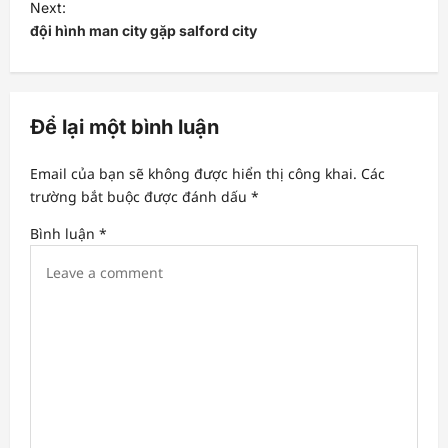
Next:
t
đội hình man city gặp salford city
n
a
v
Để lại một bình luận
i
Email của bạn sẽ không được hiển thị công khai.
Các
g
trường bắt buộc được đánh dấu
*
a
Bình luận
*
t
i
o
n