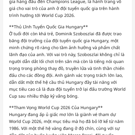
gia hàng đầu đến Champions League, là hành trang vô
giá cho vai trò của anh ở đội tuyển quốc gia trên hành
trình hướng tới World Cup 2026.
**Thủ Lĩnh Tuyển Quốc Gia Hungary**
Ở tuổi đời còn khá trẻ, Dominik Szoboszlai đã được trao
băng đội trưởng của đội tuyển quốc gia Hungary, một
minh chứng rõ ràng cho tầm ảnh hưởng và phẩm chất
lãnh đạo của anh. Với vai trò này, Szoboszlai không chỉ là
người dẫn dắt lối chơi trên sân mà còn là tiếng nói quan
trọng trong phòng thay đồ, truyền lửa và tinh thần chiến
đấu cho các đồng đội. Anh gánh vác trọng trách lớn lao,
dẫn dắt một thế hệ cầu thủ Hungary đầy tài năng với
mục tiêu cao cả là đưa đội tuyển trở lại đấu trường World
Cup sau nhiều thập kỷ vắng bóng.
**Tham Vọng World Cup 2026 Của Hungary**
Hungary đang ấp ủ giấc mơ lớn là giành vé tham dự
World Cup 2026, một mục tiêu mà họ đã bỏ lỡ kể từ năm
1986. Với một thế hệ vàng đang ở độ chín, cùng với sự