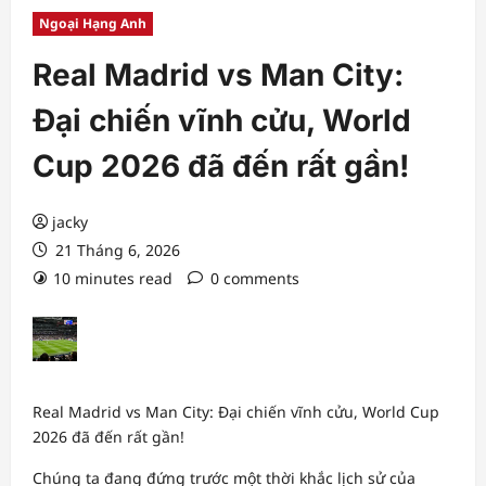
Ngoại Hạng Anh
Real Madrid vs Man City:
Đại chiến vĩnh cửu, World
Cup 2026 đã đến rất gần!
jacky
21 Tháng 6, 2026
10 minutes read
0 comments
Real Madrid vs Man City: Đại chiến vĩnh cửu, World Cup
2026 đã đến rất gần!
Chúng ta đang đứng trước một thời khắc lịch sử của