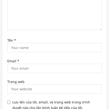
Tên
*
Email
*
Trang web
Lưu tên của tôi, email, và trang web trong trình
duyệt này cho lần bình luận kế tiếp của tôi.