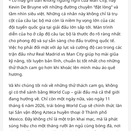
– cỗ máy ghi bàn không ngừng nghỉ của Man City, hay
Kevin De Bruyne với những đường chuyền “đặt lòng” và
tầm nhìn siêu việt. Những cá nhân này không chỉ là trụ
cột của câu lạc bộ mà còn là niềm hy vọng lớn của các
đội tuyển quốc gia tại giải đấu lớn sắp tới. Màn trình
diễn của họ ở cấp độ câu lạc bộ là thước đo rõ ràng nhất
cho phong độ và sự sẵn sàng cho đấu trường quốc tế.
Việc họ phải đối mặt với áp lực và cường độ cao trong các
trận đấu như Real Madrid vs Man City giúp họ mài giũa
kỹ năng, tôi luyện bản lĩnh, chuẩn bị tốt nhất cho những
thử thách cam go hơn khi khoác lên mình màu áo quê
hương.
Và khi chúng tôi nói về những thử thách cam go, không
gì có thể sánh bằng World Cup – giải đấu mà cả thế giới
đang hướng về. Chỉ còn một ngày nữa, vào ngày 11
tháng 6 năm 2026, trái bóng World Cup sẽ chính thức lăn
tại Sân vận động Azteca huyền thoại ở Thành phố
Mexico. Đây không chỉ là một trận khai mạc, mà là phát
súng hiệu cho một tháng rưỡi ăn ngủ cùng bóng đá, nơi