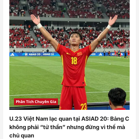
Phân Tích Chuyên Gia
U.23 Việt Nam lạc quan tại ASIAD 20: Bảng C
không phải “tử thần” nhưng đừng vì thế mà
chủ quan