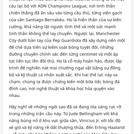
câu lạc bộ với ADN Champions League, nơi tinh thần
chiến thắng đã ăn sâu vào từng cầu thủ, từng viên gạch
của sân Santiago Bernabéu. Họ là hiện thân của sự kiên
cường, khả năng lật ngược tình thế và một sức mạnh
tinh thần không thể lay chuyển. Ngược lại, Manchester
City dưới bàn tay của Pep Guardiola đã xây dựng nên một
đế chế dựa trên sự kiểm soát bóng tuyệt đối, những
đường chuyền chính xác đến từng centimet và một áp
lực liên tục lên đối thủ. Họ là cỗ máy hoàn hảo, được lập
trình để nghiền nát mọi chướng ngại vật bằng sự đồng
bộ và kỹ thuật cá nhân xuất sắc. Khi hai thế lực này va
chạm, chúng ta được chứng kiến một bữa tiệc bóng đá
đỉnh cao, nơi nghệ thuật và khoa học hòa quyện vào
nhau.
Hãy nghĩ về những ngôi sao đã và đang tỏa sáng rực rỡ
trong những trận cầu này. Từ Jude Bellingham với khả
năng bùng nổ ở khu vực giữa sân, Vinicius Jr. với tốc độ
xé gió và kỹ năng rê dắt thượng thừa, đến Erling Haaland