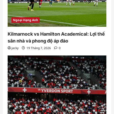
Ngoại Hạng Anh
Kilmarnock vs Hamilton Academical: Lợi thế
sân nhà và phong độ áp đảo
jacky
19 Tháng 7, 2026
0