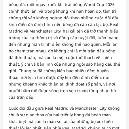
bóng đá, một ngày trước khi trái bóng World Cup 2026
chính thức lăn, và trong không khí hân hoan đó, tâm trí
chúng tôi vẫn không ngừng dõi theo những cuộc đối đầu
kinh điển đã định hình nên bóng đá cấp câu lạc bộ. Real
Madrid và Manchester City, hai cái tên đã trở thành biểu
tượng của sự thống trị và đẳng cấp tuyệt đối, luôn mang
đến những màn trình diễn không thể nào quên. Mỗi lần
họ chạm trán nhau, đó không chỉ là một trận đấu bóng
đá đơn thuần, mà còn là một cuộc thử thách về chiến
thuật, ý chí và bản lĩnh của những ngôi sao hàng đầu thế
giới. Chúng ta đã chứng kiến bao nhiêu đêm huyền
thoại, nơi kịch tính được đẩy lên đến đỉnh điểm, nơi
những khoảnh khắc thiên tài định đoạt số phận, và nơi
người hâm mộ được sống trọn vẹn trong từng nhịp thở
của trận đấu.
Cuộc đối đầu giữa Real Madrid và Manchester City không
chỉ là sự giao thoa của hai triết lý bóng đá hoàn toàn
khác biệt mà còn là màn so tài của những bộ óc chiến
thuật lỗi lạc nhất. Bên phía Real Madrid, chúng ta có một