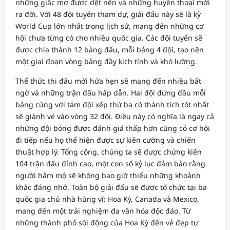
những giấc mơ được dệt nên và những huyền thoại mới
ra đời. Với 48 đội tuyển tham dự, giải đấu này sẽ là kỳ
World Cup lớn nhất trong lịch sử, mang đến những cơ
hội chưa từng có cho nhiều quốc gia. Các đội tuyển sẽ
được chia thành 12 bảng đấu, mỗi bảng 4 đội, tạo nên
một giai đoạn vòng bảng đầy kịch tính và khó lường.
Thể thức thi đấu mới hứa hẹn sẽ mang đến nhiều bất
ngờ và những trận đấu hấp dẫn. Hai đội đứng đầu mỗi
bảng cùng với tám đội xếp thứ ba có thành tích tốt nhất
sẽ giành vé vào vòng 32 đội. Điều này có nghĩa là ngay cả
những đội bóng được đánh giá thấp hơn cũng có cơ hội
đi tiếp nếu họ thể hiện được sự kiên cường và chiến
thuật hợp lý. Tổng cộng, chúng ta sẽ được chứng kiến
104 trận đấu đỉnh cao, một con số kỷ lục đảm bảo rằng
người hâm mộ sẽ không bao giờ thiếu những khoảnh
khắc đáng nhớ. Toàn bộ giải đấu sẽ được tổ chức tại ba
quốc gia chủ nhà hùng vĩ: Hoa Kỳ, Canada và Mexico,
mang đến một trải nghiệm đa văn hóa độc đáo. Từ
những thành phố sôi động của Hoa Kỳ đến vẻ đẹp tự