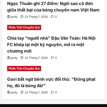
Ngọc Thuân ghi 27 điểm: Ngôi sao cô đơn
giữa thất bại của bóng chuyền nam Việt Nam
jacky
23 Tháng 7, 2026
0
Phân Tích Chuyên Gia
Chia tay “người nhà” Đậu Văn Toàn: Hà Nội
FC khép lại một kỷ nguyên, mở ra một
chương mới
jacky
22 Tháng 7, 2026
0
Phân Tích Chuyên Gia
Gavi bất ngờ bênh vực đối thủ: “Đừng phạt
họ, đó là bóng đá!”
jacky
22 Tháng 7, 2026
0