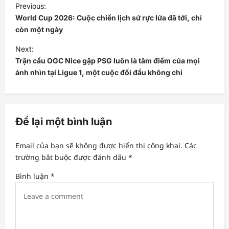
Previous:
o
World Cup 2026: Cuộc chiến lịch sử rực lửa đã tới, chỉ
s
còn một ngày
t
Next:
Trận cầu OGC Nice gặp PSG luôn là tâm điểm của mọi
n
ánh nhìn tại Ligue 1, một cuộc đối đầu không chỉ
a
v
i
Để lại một bình luận
g
a
Email của bạn sẽ không được hiển thị công khai.
Các
t
trường bắt buộc được đánh dấu
*
i
Bình luận
*
o
n